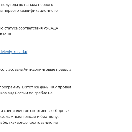
 полугода до начала первого
ала первого квалификационного
ю статуса соответствия РУСАДА
 в МПК.
deleniy_rusada/
,
К согласовала Антидопинговые правила
программу. В этот же день ПКР провел
команд России по гребле на
 и специалистов спортивных сборных
ике, лыжным гонкам и биатлону,
ьбе, тхэквондо, фехтованию на