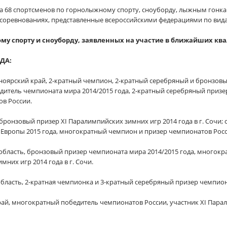
на 68 спортсменов по горнолыжному спорту, сноуборду, лыжным гонка
соревнованиях, представленные всероссийскими федерациями по вид
му спорту и сноуборду, заявленных на участие в ближайших к
ДА:
ноярский край, 2-кратный чемпион, 2-кратный серебряный и бронзов
обедитель чемпионата мира 2014/2015 года, 2-кратный серебряный призе
в России.
 бронзовый призер XI Паралимпийских зимних игр 2014 года в г. Сочи
а Европы 2015 года, многократный чемпион и призер чемпионатов Росс
область, бронзовый призер чемпионата мира 2014/2015 года, многок
мних игр 2014 года в г. Сочи.
область, 2-кратная чемпионка и 3-кратный серебряный призер чемпион
рай, многократный победитель чемпионатов России, участник XI Парали