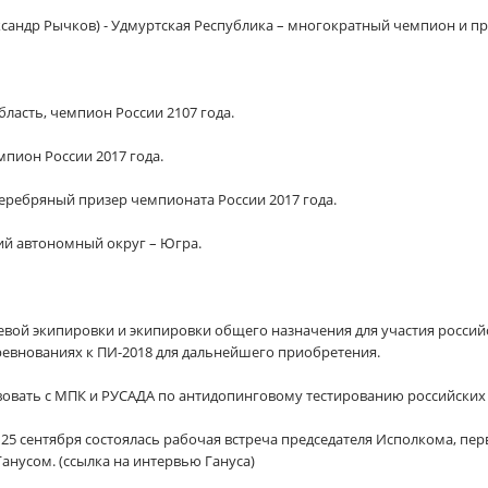
сандр Рычков) - Удмуртская Республика – многократный чемпион и п
бласть, чемпион России 2107 года.
емпион России 2017 года.
серебряный призер чемпионата России 2017 года.
ий автономный округ – Югра.
евой экипировки и экипировки общего назначения для участия россий
евнованиях к ПИ-2018 для дальнейшего приобретения.
овать с МПК и РУСАДА по антидопинговому тестированию российских
25 сентября состоялась рабочая встреча председателя Исполкома, пер
нусом. (ссылка на интервью Гануса)