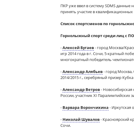
ПКР уже ввел в систему SDMS данные 
принять участие в квалификационных 
Список спортсменов по горнолыжно
Горнолыжный спорт среди лиц с ПО
-
Алексей Бугаев
- город Москва/Крас
игр 2014 года в г. Сочи, 5-кратный п
многократный победитель чемпионато
-
Александр Алябьев
- город Москва,
2014/2015 г., серебряный призер Кубк
-
Александр Ветров
- Новосибирская 
России, участник XI Паралимпийских зи
-
Варвара Ворончихина
- Иркутская 
-
Николай Шувалов
- Красноярский к
Сочи.