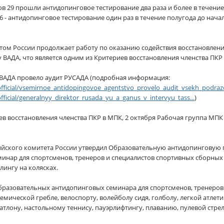
в 29 прошли антидопинговое тестирование два раза и более в течение
6 - антидопинговое тестирование один раз в течение полугода до нач
ом России продолжает работу по оказанию содействия восстановлени
ВАДА, что является одним из Критериев восстановления членства ПКР
да ВАДА провело аудит РУСАДА (подробная информация:
official/vsemirnoe_antidopingovoe_agentstvo_provelo_audit_vsekh_podraz
fficial/generalnyy_direktor_rusada_yu_a_ganus_v_intervyu_tass...
)
ев восстановления членства ПКР в МПК, 2 октября Рабочая группа МП
пийского комитета России утвердил Образовательную антидопинговую 
нар для спортсменов, тренеров и специалистов спортивных сборных 
лингу на колясках.
бразовательных антидопинговых семинара для спортсменов, тренеров
мической гребле, велоспорту, волейболу сидя, голболу, легкой атлет
тлону, настольному теннису, пауэрлифтингу, плаванию, пулевой стрел