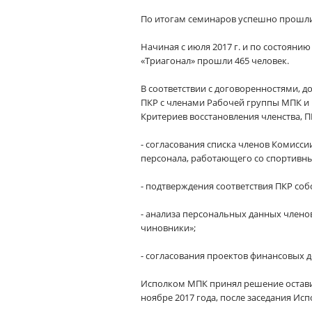
По итогам семинаров успешно прошли 
Начиная с июля 2017 г. и по состояни
«Триагонал» прошли 465 человек.
В соответствии с договоренностями, д
ПКР с членами Рабочей группы МПК и
Критериев восстановления членства, 
- согласования списка членов Комисс
персонала, работающего со спортив
- подтверждения соответствия ПКР соб
- анализа персональных данных члено
чиновники»;
- согласования проектов финансовых 
Исполком МПК принял решение остави
ноябре 2017 года, после заседания Ис