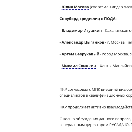
-
Юлия Мосова
(спортсмен-лидер Алек
Сноуборд среди лиц с ПОДА:
-
Владимир Игушкин
- Сахалинская о
-
Александр Цыганков
- г. Москва, ч
-
Артем Безрукавый
- город Москва, 
-
Михаил Слинкин
– Ханты-Мансийск
ПКР согласовал с МПК внешний вид бо
специалистов в квалификационных сор
ПКР продолжает активно взаимодейств
С целью обсуждения данного вопроса, 
генеральным директором РУСАДА Ю. Га