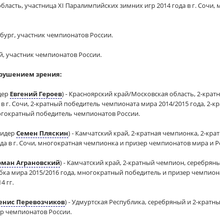
область, участница XI Паралимпийских зимних игр 2014 года в г. Сочи
рбург, участник чемпионатов России.
й, участник чемпионатов России.
арушением зрения:
дер
Евгений Героев
) - Красноярский край/Московская область, 2-кра
в г. Сочи, 2-кратный победитель чемпионата мира 2014/2015 года, 2-
ногократный победитель чемпионатов России.
лидер
Семен Пляскин
) - Камчатский край, 2-кратная чемпионка, 2-к
да в г. Сочи, многократная чемпионка и призер чемпионатов мира и Р
рман Аграновский
) - Камчатский край, 2-кратный чемпион, серебря
бка мира 2015/2016 года, многократный победитель и призер чемпиона
4 гг.
енис Перевозчиков
) - Удмуртская Республика, серебряный и 2-крат
ер чемпионатов России.