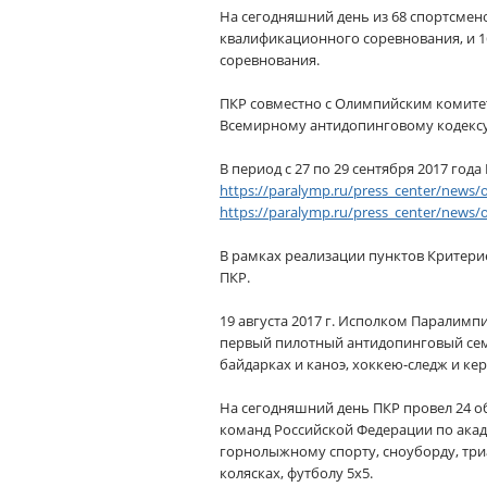
На сегодняшний день из 68 спортсмено
квалификационного соревнования, и 1
соревнования.
ПКР совместно с Олимпийским комитет
Всемирному антидопинговому кодексу 
В период с 27 по 29 сентября 2017 го
https://paralymp.ru/press_center/news/
https://paralymp.ru/press_center/news/o
В рамках реализации пунктов Критери
ПКР.
19 августа 2017 г. Исполком Паралим
первый пилотный антидопинговый семи
байдарках и каноэ, хоккею-следж и кер
На сегодняшний день ПКР провел 24 о
команд Российской Федерации по акаде
горнолыжному спорту, сноуборду, триа
колясках, футболу 5х5.