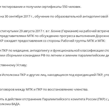
тестирование и получили сертификаты 550 человек.
ю на 30 сентября 2017 г., обучение по образовательной антидопингов
остигнутыми 29 августа 2017 г. в г. Бонне (Германия) на рабочей встр
 представителями МПК по обсуждению прогресса выполнения Дорожно
ПКР ожидает предоставления со стороны Рабочей группы МПК и МПК:
ии ПКР по медицине, антидопингу и функциональной классификации сп
ными сборными командами РФ по летним и зимним паралимпийским д
ственному Уставу;
в Исполкома ПКР и других лиц, находящихся под юрисдикцией ПКР, у
договоров между МПК и ПКР по восстановлению членства.
ть в действии отстранение Паралимпийского комитета России (ПКР) 
полкома ВАДА.