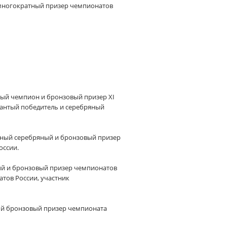
, многократный призер чемпионатов
тный чемпион и бронзовый призер XI
крантый победитель и серебряный
ратный серебряный и бронзовый призер
оссии.
ный и бронзовый призер чемпионатов
тов России, участник
ный бронзовый призер чемпионата