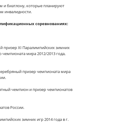
м и биатлону, которые планируют
ам инвалидности.
валификационных соревнованиях:
ый призер XI Паралимпийских зимних
р чемпионата мира 2012/2013 года,
; серебряный призер чемпионата мира
ии.
ратный чемпион и призер чемпионатов
атов России.
мпийских зимних игр 2014 года в г.