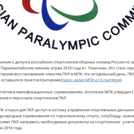
ение о допуске российских спортсменов сборных команд России по з
 Паралимпийским зимним играм 2018 года в г. Пхенчхан. Это стало п
ериев восстановления членства ПКР в МПК. На сегодняшний день, ПК
оставшихся пунктов Критериев (
пресс-релиз МПК от 6 сентября
).
 атлетов в квалификационных соревнованиях, Исполком МПК утверди
енов и персонала спортсменов ПКР.
МПК открыл для ПКР доступ в систему управления спортивными данным
ждународные соревнования по горнолыжному спорту, сноуборду, лыж
зволяет ПКР направить необходимые документы на спортсменов - уча
 2018 года.