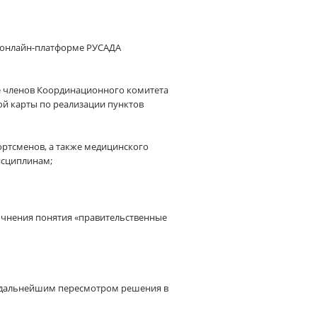
ой онлайн-платформе РУСАДА
ече членов Координационного комитета
й карты по реализации пунктов
ортсменов, а также медицинского
исциплинам;
точнения понятия «правительственные
с дальнейшим пересмотром решения в