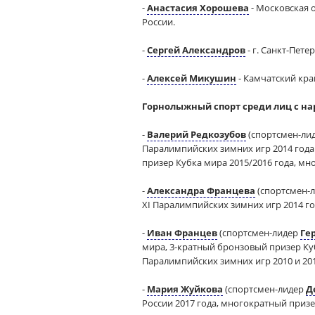
-
Анастасия Хорошева
- Московская 
России.
-
Сергей Александров
- г. Санкт-Пете
-
Алексей Микушин
- Камчатский кра
Горнолыжный спорт среди лиц с н
-
Валерий Редкозубов
(спортсмен-ли
Паралимпийских зимних игр 2014 года 
призер Кубка мира 2015/2016 года, м
-
Александра Францева
(спортсмен-
XI Паралимпийских зимних игр 2014 го
-
Иван Францев
(спортсмен-лидер
Ге
мира, 3-кратный бронзовый призер Ку
Паралимпийских зимних игр 2010 и 201
-
Мария Жуйкова
(спортсмен-лидер
Д
России 2017 года, многократный приз