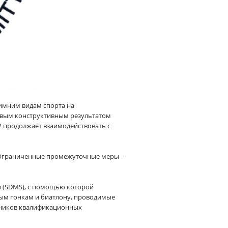
имним видам спорта на
ервым конструктивным результатом
Р продолжает взаимодействовать с
л Ограниченные промежуточные меры -
и (SDMS), с помощью которой
ным гонкам и биатлону, проводимые
стников квалификационных