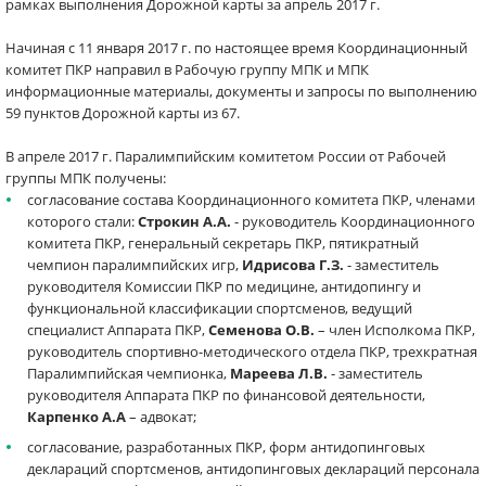
рамках выполнения Дорожной карты за апрель 2017 г.
Начиная с 11 января 2017 г. по настоящее время Координационный
комитет ПКР направил в Рабочую группу МПК и МПК
информационные материалы, документы и запросы по выполнению
59 пунктов Дорожной карты из 67.
В апреле 2017 г. Паралимпийским комитетом России от Рабочей
группы МПК получены:
согласование состава Координационного комитета ПКР, членами
которого стали:
Строкин А.А.
- руководитель Координационного
комитета ПКР, генеральный секретарь ПКР, пятикратный
чемпион паралимпийских игр,
Идрисова Г.З.
- заместитель
руководителя Комиссии ПКР по медицине, антидопингу и
функциональной классификации спортсменов, ведущий
специалист Аппарата ПКР,
Семенова О.В.
– член Исполкома ПКР,
руководитель спортивно-методического отдела ПКР, трехкратная
Паралимпийская чемпионка,
Мареева Л.В.
- заместитель
руководителя Аппарата ПКР по финансовой деятельности,
Карпенко А.А
– адвокат;
согласование, разработанных ПКР, форм антидопинговых
деклараций спортсменов, антидопинговых деклараций персонала