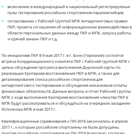
включению в международный и национальный регистрируемые
пулы тестирования российских спортсменов-паралимпийцев;
согласованию с Рабочей группой МПК Антидопинговых правил
ПКР, проекта соглашения об информационном взаимодействии в
области персональных данных между ПКР и МПК, запуска работы
«горячей линии» ПКР и т.д.
По инициативе ПКР 8-9 мая 2017 г. в г. Бонн (Германия) состоится
встреча Координационного комитета ПКР с Рабочей группой МПК с
целью обсуждения прогресса выполнения Дорожной карты по
реализации Критериев восстановления ПКР в МПК, а также для
детализирования списка российских спортсменов для
антидопингового тестирования и обсуждения механизмов оплаты
финансовых обязательств. Данные вопросы и отчет Рабочей группы
МПК о ходе выполнения Критериев восстановления членства ПКР в
МПК будут рассматриваться и обсуждаться на очередном заседании
Исполкома МПК в мае 2017 г.
Квалификационные соревнования к ПИ-2018 закончились в апреле
2017 г., к которым российские спортсмены не были допущены.
Участие российских спортсменов на ПИ-2018 возможно, согласно