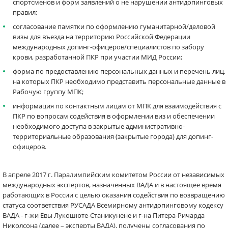
спортсменов и форм заявлений о не нарушении антидопинговых
правил;
согласование памятки по оформлению гуманитарной/деловой
визы для въезда на территорию Российской Федерации
международных допинг-офицеров/специалистов по забору
крови, разработанной ПКР при участии МИД России;
форма по предоставлению персональных данных и перечень лиц,
на которых ПКР необходимо представить персональные данные в
Рабочую группу МПК;
информация по контактным лицам от МПК для взаимодействия с
ПКР по вопросам содействия в оформлении виз и обеспечении
необходимого доступа в закрытые административно-
территориальные образования (закрытые города) для допинг-
офицеров.
В апреле 2017 г. Паралимпийским комитетом России от независимых
международных экспертов, назначенных ВАДА и в настоящее время
работающих в России с целью оказания содействия по возвращению
статуса соответствия РУСАДА Всемирному антидопинговому кодексу
ВАДА - г-жи Евы Лукошюте-Станикунене и г-на Питера-Ричарда
Николсона (далее – эксперты ВАДА), получены согласования по