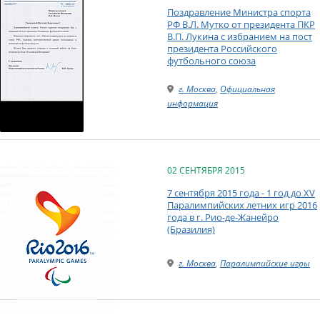
Поздравление Министра спорта
РФ В.Л. Мутко от президента ПКР
В.П. Лукина с избранием на пост
президента Российского
футбольного союза
г. Москва
,
Официальная
информация
02 СЕНТЯБРЯ 2015
7 сентября 2015 года - 1 год до XV
Паралимпийских летних игр 2016
года в г. Рио-де-Жанейро
(Бразилия)
г. Москва
,
Паралимпийские игры