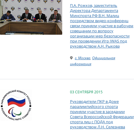
П.А. Рожков, заместитель
Директора Департамента
Минспорта РФ В.Н. Малиц
посредством видео-конференц
связи приняли участие в рабочем
совещании по вопросу
организации мер безопасности
при проведении Игр IWAS под
руководством А.Н. Рыкова
г. Москва
,
Официальная
информация
03 СЕНТЯБРЯ 2015
Руководители ПКР в Доме
паралимпийского спорта
приняли участие в заседании
Совета Всероссийской Федерации
спорта лиц с ПОДА под
руководством Л.Н. Селезнева