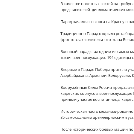
В качестве почетных гостей на трибун
представителей дипломатических мис
Парад начался с выноса на Красную п
Традиционно Парад открыла рота бар
фронтов заключительного этапа Вели
Военный парад стал одним из самых м
тысяч военнослужащих, 194 единицы су
Впервые в Параде Победы приняли уча
Азербайджана, Армении, Белоруссии, К
Вооружённые Силы России представля
кадетских корпусов, военнослужащие 
приняли участие воспитанницы кадет
Историческая часть механизированной
85,самоходными артиллерийскими уст
После исторических боевых машин по 