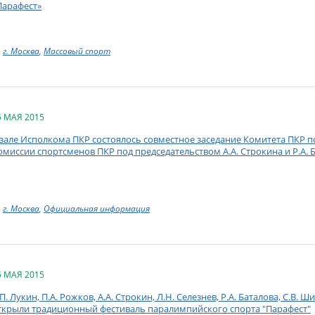
Парафест»
г. Москва
,
Массовый спорт
5 МАЯ 2015
 зале Исполкома ПКР состоялось совместное заседание Комитета ПКР 
омиссии спортсменов ПКР под председательством А.А. Строкина и Р.А. 
г. Москва
,
Официальная информация
5 МАЯ 2015
.П. Лукин, П.А. Рожков, А.А. Строкин, Л.Н. Селезнев, Р.А. Баталова, С.В
ткрыли традиционный фестиваль паралимпийского спорта "Парафест"