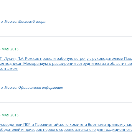
г. Москва
,
Массовый спорт
5 МАЯ 2015
.П. Лукин, П.А. Рожков провели рабочую встречу с руководителями Па
ыл подписан Меморандум о расширении сотрудничества в области пар
ьетнамом
г. Москва
,
Официальная информация
5 МАЯ 2015
уководители ПКР и Паралимпийского комитета Вьетнама приняли учас
обедителей и призеров первого соревновательного дня традиционног