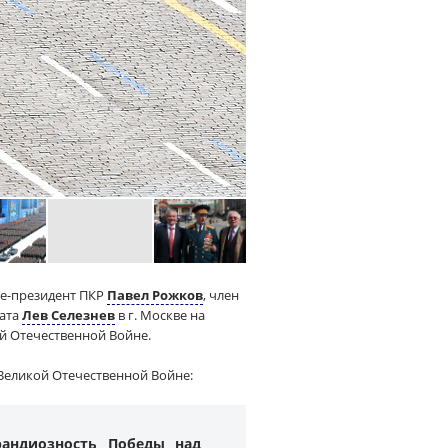
це-президент ПКР
Павел Рожков
, член
рата
Лев Селезнев
в г. Москве на
ой Отечественной Войне.
 Великой Отечественной Войне:
рандиозность Победы над