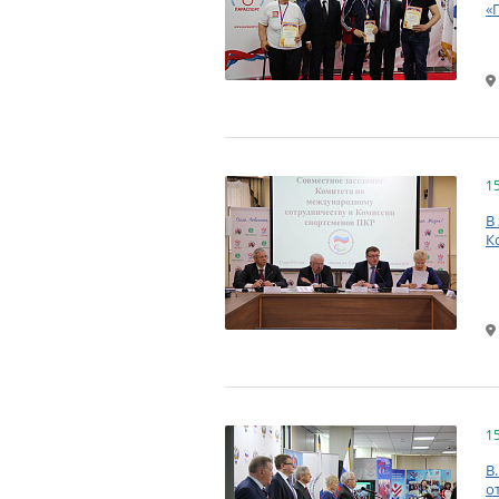
«
1
В
К
1
В
о