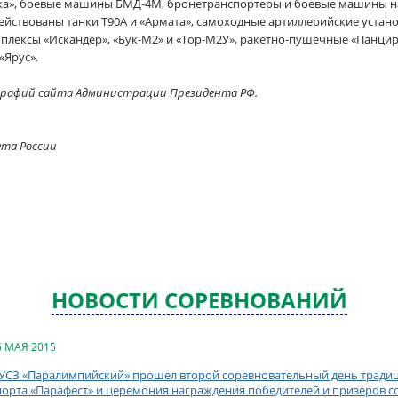
ка», боевые машины БМД-4М, бронетранспортеры и боевые машины на
действованы танки Т90А и «Армата», самоходные артиллерийские устано
плексы «Искандер», «Бук-М2» и «Тор-М2У», ракетно-пушечные «Панцирь
«Ярус».
графий сайта Администрации Президента РФ.
ета России
НОВОСТИ СОРЕВНОВАНИЙ
6 МАЯ 2015
 УСЗ «Паралимпийский» прошел второй соревновательный день тради
порта «Парафест» и церемония награждения победителей и призеров 