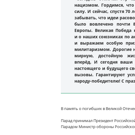
нацизмом. Гордимся, чт
силу. И сейчас, спустя 7
забывать, что идеи расов
было вовлечено почти 8
Европы. Великая Победа
и о наших союзниках по а
и выражаем особую приз
милитаризмом. Дорогие н
мирную, достойную жи
вперёд. И сегодня ваши 
настоящего и будущего св
вызовы. Гарантируют ус
народу-победителю! С пра
В память о погибших в Великой Отеч
Парад принимал Президент Российск
Парадом Министр обороны Российской