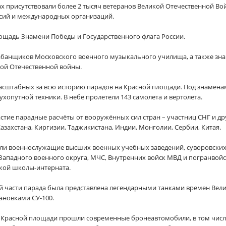
ах присутствовали более 2 тысяч ветеранов Великой Отечественной Во
сий и международных организаций.
лощадь Знамени Победы и Государственного флага России.
абанщиков Московского военного музыкального училища, а также зн
кой Отечественной войны.
асштабных за всю историю парадов на Красной площади. Под знамена
хопутной техники. В небе пролетели 143 самолета и вертолета.
стие парадные расчёты от вооружённых сил стран – участниц СНГ и др
азахстана, Киргизии, Таджикистана, Индии, Монголии, Сербии, Китая.
ли военнослужащие высших военных учебных заведений, суворовских
Западного военного округа, МЧС, Внутренних войск МВД и погранвой
ской школы-интерната.
 части парада была представлена легендарными танками времен Вели
ановками СУ-100.
Красной площади прошли современные бронеавтомобили, в том числе 