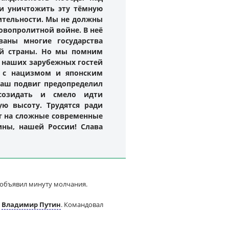
и уничтожить эту тёмную
дительности. Мы не должны
овопролитной войне. В неё
ваны многие государства
ей страны. Но мы помним
х наших зарубежных гостей
ь с нацизмом и японским
Ваш подвиг предопределил
созидать и смело идти
ую высоту. Трудятся ради
ют на сложные современные
ны, нашей России! Слава
 объявил минуту молчания.
и
Владимир Путин
. Командовал