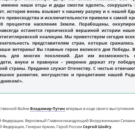
о именно наши отцы и деды смогли одолеть, сокрушить 
0 лет, история вновь взывает к нашему разуму и к нашей б
ого превосходства и исключительности привели к самой кр
0 процентов населения Земли. Порабощены, оккупиро
 навсегда останется героической вершиной истории наш
нтигитлеровской коалиции. Мы приветствуем сегодня все
нательность представителям стран, которые сражалис
аши ветераны! Вы главные герои великого дня Победы. 
знь для многих поколений. Дал им возможность 
дети, внуки и правнуки – уверенно держат эту победн
оей страны. Преданно служат Отечеству. С честью отвеча
пешное развитие, могущество и процветание нашей Роди
здником!».
ественной Войне
Владимир Путин
впервые в ходе своего выступления
ой Федерации, Верховный Главнокомандующий Вооруженными Силам
 Федерации, Генерал Армии, Герой России
Сергей Шойгу
.