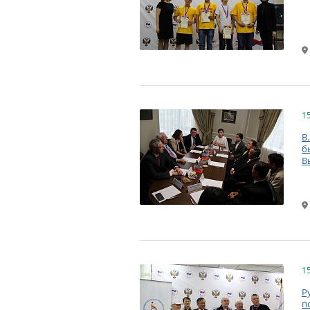
1
В
б
В
1
Р
п