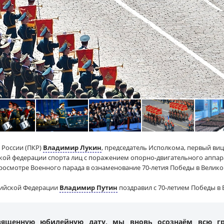
 России (ПКР)
Владимир Лукин
, председатель Исполкома, первый ви
кой федерации спорта лиц с поражением опорно-двигательного аппа
росмотре Военного парада в ознаменование 70-летия Победы в Велик
сийской Федерации
Владимир Путин
поздравил с 70-летием Победы в
священную юбилейную дату, мы вновь осознаём всю г