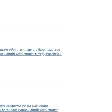
ралимпийского комитета Вьетнама, где
алимпийского спорта между Россией и
тие в церемонии награждения
о фестиваля паралимпийского спорта