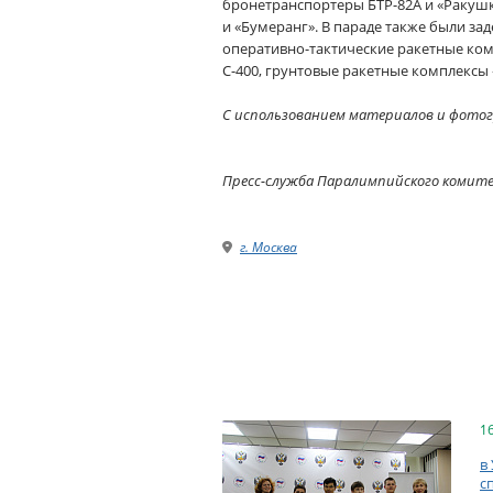
бронетранспортеры БТР-82А и «Ракуш
и «Бумеранг». В параде также были за
оперативно-тактические ракетные ком
С-400, грунтовые ракетные комплексы 
С использованием материалов и фото
Пресс-служба Паралимпийского комит
г. Москва
1
в
с