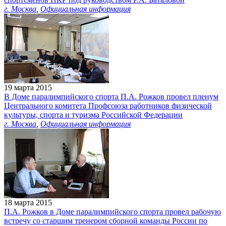
г. Москва
,
Официальная информация
19 марта 2015
В Доме паралимпийского спорта П.А. Рожков провел пленум
Центрального комитета Профсоюза работников физической
культуры, спорта и туризма Российской Федерации
г. Москва
,
Официальная информация
18 марта 2015
П.А. Рожков в Доме паралимпийского спорта провел рабочую
встречу со старшим тренером сборной команды России по