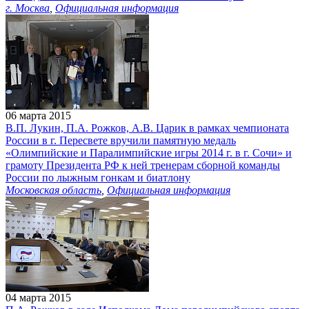
г. Москва
,
Официальная информация
06 марта 2015
В.П. Лукин, П.А. Рожков, А.В. Царик в рамках чемпионата
России в г. Пересвете вручили памятную медаль
«Олимпийские и Паралимпийские игры 2014 г. в г. Сочи» и
грамоту Президента РФ к ней тренерам сборной команды
России по лыжным гонкам и биатлону
Московская область
,
Официальная информация
04 марта 2015