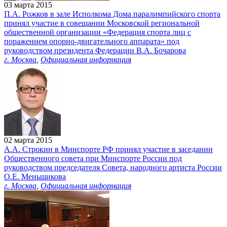
03 марта 2015
П.А. Рожков в зале Исполкома Дома паралимпийского спорта
принял участие в совещании Московской региональной
общественной организации «Федерация спорта лиц с
поражением опорно-двигательного аппарата» под
руководством президента Федерации В.А. Бочарова
г. Москва
,
Официальная информация
02 марта 2015
А.А. Строкин в Минспорте РФ принял участие в заседании
Общественного совета при Минспорте России под
руководством председателя Совета, народного артиста России
О.Е. Меньшикова
г. Москва
,
Официальная информация