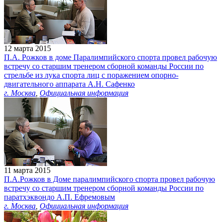
12 марта 2015
П.А. Рожков в доме Паралимпийского спорта провел рабочую
встречу со старшим тренером сборной команды России по
стрельбе из лука спорта лиц с поражением опорно-
двигательного аппарата А.Н. Сафенко
г. Москва
,
Официальная информация
11 марта 2015
П.А.Рожков в Доме паралимпийского спорта провел рабочую
встречу со старшим тренером сборной команды России по
паратхэквондо А.П. Ефремовым
г. Москва
,
Официальная информация