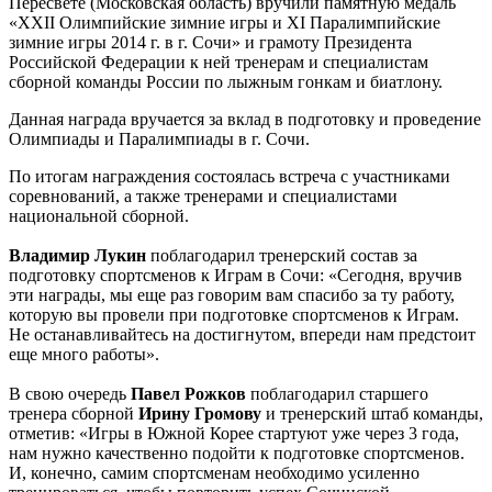
Пересвете (Московская область) вручили памятную медаль
«XXII Олимпийские зимние игры и XI Паралимпийские
зимние игры 2014 г. в г. Сочи» и грамоту Президента
Российской Федерации к ней тренерам и специалистам
сборной команды России по лыжным гонкам и биатлону.
Данная награда вручается за вклад в подготовку и проведение
Олимпиады и Паралимпиады в г. Сочи.
По итогам награждения состоялась встреча с участниками
соревнований, а также тренерами и специалистами
национальной сборной.
Владимир Лукин
поблагодарил тренерский состав за
подготовку спортсменов к Играм в Сочи: «Сегодня, вручив
эти награды, мы еще раз говорим вам спасибо за ту работу,
которую вы провели при подготовке спортсменов к Играм.
Не останавливайтесь на достигнутом, впереди нам предстоит
еще много работы».
В свою очередь
Павел Рожков
поблагодарил старшего
тренера сборной
Ирину Громову
и тренерский штаб команды,
отметив: «Игры в Южной Корее стартуют уже через 3 года,
нам нужно качественно подойти к подготовке спортсменов.
И, конечно, самим спортсменам необходимо усиленно