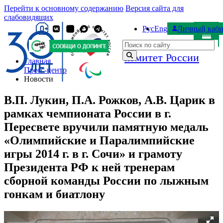
Перейти к основному содержанию
Версия сайта для
слабовидящих
Рус
Eng
Личный каби
Паралимпийский
Поиск по сайту
комитет России
Главная
Пресс-центр
Новости
В.П. Лукин, П.А. Рожков, А.В. Царик в
рамках чемпионата России в г.
Пересвете вручили памятную медаль
«Олимпийские и Паралимпийские
игры 2014 г. в г. Сочи» и грамоту
Президента РФ к ней тренерам
сборной команды России по лыжным
гонкам и биатлону