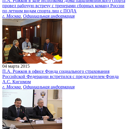
П.А. Рожков в зале Исполкома Дома паралимпийского спорта
провел рабочую встречу с тренерами сборных команд России
по летним видам спорта лиц с ПОДА
г. Москва
,
Официальная информация
04 марта 2015
П.А. Рожков в офисе Фонда социального страхования
Российской Федерации встретился с председателем Фонда
А.С. Кигимом
г. Москва
,
Официальная информация