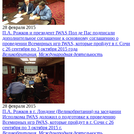
28 февраля 2015
П.А. Рожков и президент IWAS Пол де Пас подписали
дополнительное соглашение к основному соглашению о
проведении Всемирных игр IWAS, которые пройдут в г. Сочи
с 26 сентября по 3 октября 2015 года
Великобритания
,
Международная деятельность
28 февраля 2015
П.А. Рожков в г. Лондоне (Великобритания) на заседании
Исполкома IWAS доложил о подготовке к проведению
Всемирных игр IWAS, которые пройдут в г. Сочи с 26
сентября по 3 октября 2015 г.
Великобритания
,
Международная деятельность