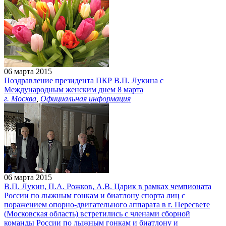
06 марта 2015
Поздравление президента ПКР В.П. Лукина с
Международным женским днем 8 марта
г. Москва
,
Официальная информация
06 марта 2015
В.П. Лукин, П.А. Рожков, А.В. Царик в рамках чемпионата
России по лыжным гонкам и биатлону спорта лиц с
поражением опорно-двигательного аппарата в г. Пересвете
(Московская область) встретились с членами сборной
команды России по лыжным гонкам и биатлону и