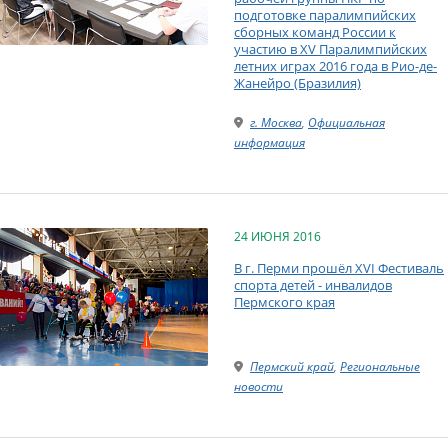
подготовке паралимпийских
сборных команд России к
участию в XV Паралимпийских
летних играх 2016 года в Рио-де-
Жанейро (Бразилия)
г. Москва
,
Официальная
информация
24 ИЮНЯ 2016
В г. Перми прошёл XVI Фестиваль
спорта детей - инвалидов
Пермского края
Пермский край
,
Региональные
новости