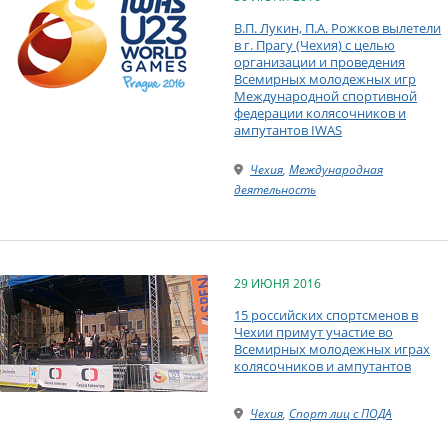
В.П. Лукин, П.А. Рожков вылетели
в г. Прагу (Чехия) с целью
организации и проведения
Всемирных молодежных игр
Международной спортивной
федерации колясочников и
ампутантов IWAS
Чехия
,
Международная
деятельность
29 ИЮНЯ 2016
15 российских спортсменов в
Чехии примут участие во
Всемирных молодежных играх
колясочников и ампутантов
Чехия
,
Спорт лиц с ПОДА