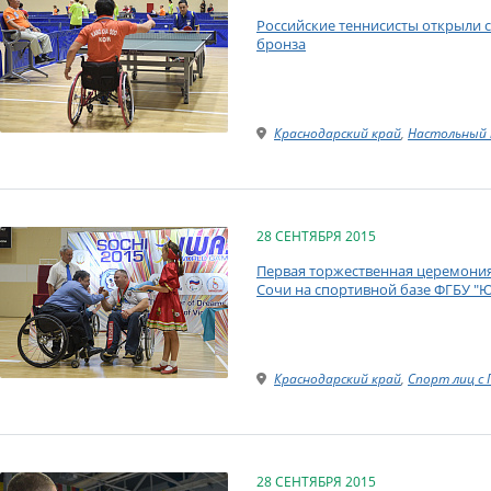
Российские теннисисты открыли сч
бронза
Краснодарский край
,
Настольный 
28 СЕНТЯБРЯ 2015
Первая торжественная церемония
Сочи на спортивной базе ФГБУ "
Краснодарский край
,
Спорт лиц с
28 СЕНТЯБРЯ 2015