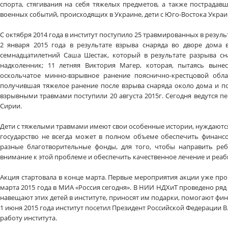
спорта, стягивания на себя тяжелых предметов, а также пострадавш
военных событий, происходящих в Украине, дети с Юго-Востока Укра
С октября 2014 года в институт поступило 25 травмированных в резуль
2 января 2015 года в результате взрыва снаряда во дворе дома 
семнадцатилетний Саша Шестак, который в результате разрыва сна
надколенник; 11 летняя Виктория Магер, которая, пытаясь выне
оскольчатое минно-взрывное ранение пояснично-крестцовой обла
получившая тяжелое ранение после взрыва снаряда около дома и по
взрывными травмами поступили 20 августа 2015г. Сегодня ведутся 
Сирии.
Дети с тяжелыми травмами имеют свои особенные истории, нуждаются
государство не всегда может в полном объеме обеспечить финанс
разные благотворительные фонды, для того, чтобы направить ре
внимание к этой проблеме и обеспечить качественное лечение и реаб
Акция стартовала в конце марта. Первые мероприятия акции уже пр
марта 2015 года в МИА «Россия сегодня». В НИИ НДХиТ проведено ряд
навещают этих детей в институте, приносят им подарки, помогают фи
1 июня 2015 года институт посетил Президент Российской Федерации В
работу института.