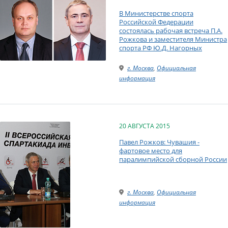
В Министерстве спорта
Российской Федерации
состоялась рабочая встреча П.А.
Рожкова и заместителя Министра
спорта РФ Ю.Д. Нагорных
г. Москва
,
Официальная
информация
20 АВГУСТА 2015
Павел Рожков: Чувашия -
фартовое место для
паралимпийской сборной России
г. Москва
,
Официальная
информация