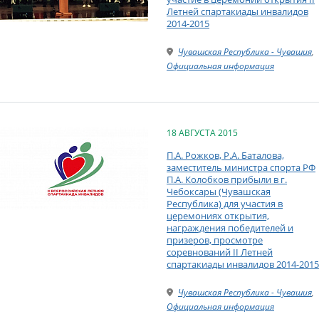
Летней спартакиады инвалидов
2014-2015
Чувашская Республика - Чувашия
,
Официальная информация
18 АВГУСТА 2015
П.А. Рожков, Р.А. Баталова,
заместитель министра спорта РФ
П.А. Колобков прибыли в г.
Чебоксары (Чувашская
Республика) для участия в
церемониях открытия,
награждения победителей и
призеров, просмотре
соревнований II Летней
спартакиады инвалидов 2014-2015
Чувашская Республика - Чувашия
,
Официальная информация