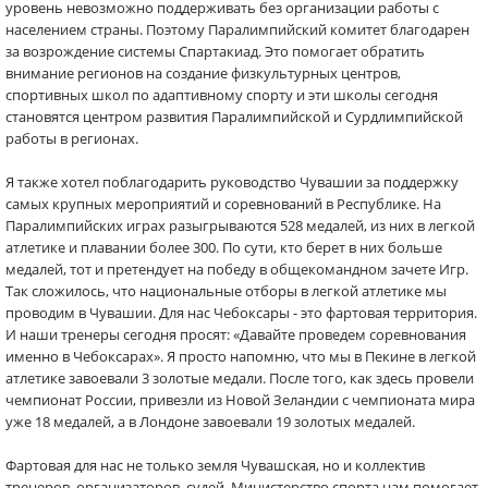
уровень невозможно поддерживать без организации работы с
населением страны. Поэтому Паралимпийский комитет благодарен
за возрождение системы Спартакиад. Это помогает обратить
внимание регионов на создание физкультурных центров,
спортивных школ по адаптивному спорту и эти школы сегодня
становятся центром развития Паралимпийской и Сурдлимпийской
работы в регионах.
Я также хотел поблагодарить руководство Чувашии за поддержку
самых крупных мероприятий и соревнований в Республике. На
Паралимпийских играх разыгрываются 528 медалей, из них в легкой
атлетике и плавании более 300. По сути, кто берет в них больше
медалей, тот и претендует на победу в общекомандном зачете Игр.
Так сложилось, что национальные отборы в легкой атлетике мы
проводим в Чувашии. Для нас Чебоксары - это фартовая территория.
И наши тренеры сегодня просят: «Давайте проведем соревнования
именно в Чебоксарах». Я просто напомню, что мы в Пекине в легкой
атлетике завоевали 3 золотые медали. После того, как здесь провели
чемпионат России, привезли из Новой Зеландии с чемпионата мира
уже 18 медалей, а в Лондоне завоевали 19 золотых медалей.
Фартовая для нас не только земля Чувашская, но и коллектив
тренеров, организаторов, судей. Министерство спорта нам помогает