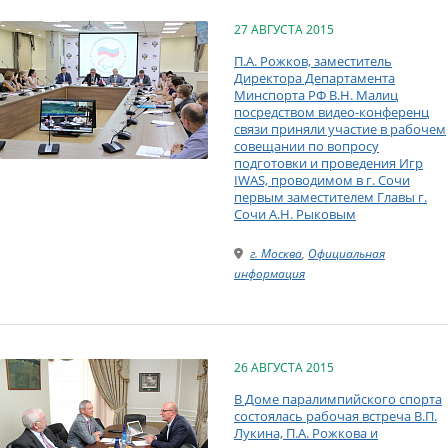
27 АВГУСТА 2015
П.А. Рожков, заместитель
Директора Департамента
Минспорта РФ В.Н. Малиц
посредством видео-конференц
связи приняли участие в рабочем
совещании по вопросу
подготовки и проведения Игр
IWAS, проводимом в г. Сочи
первым заместителем Главы г.
Сочи А.Н. Рыковым
г. Москва
,
Официальная
информация
26 АВГУСТА 2015
В Доме паралимпийского спорта
состоялась рабочая встреча В.П.
Лукина, П.А. Рожкова и