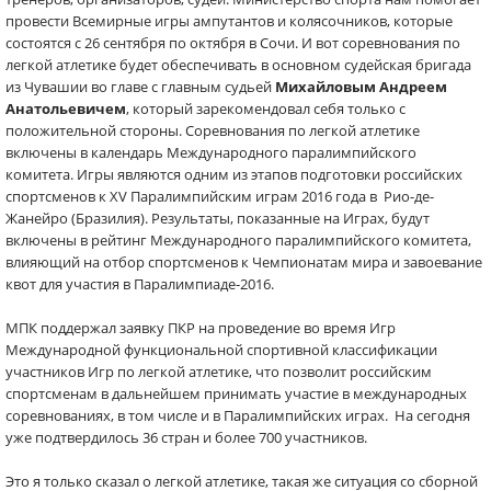
провести Всемирные игры ампутантов и колясочников, которые
состоятся с 26 сентября по октября в Сочи. И вот соревнования по
легкой атлетике будет обеспечивать в основном судейская бригада
из Чувашии во главе с главным судьей
Михайловым Андреем
Анатольевичем
, который зарекомендовал себя только с
положительной стороны. Соревнования по легкой атлетике
включены в календарь Международного паралимпийского
комитета. Игры являются одним из этапов подготовки российских
спортсменов к XV Паралимпийским играм 2016 года в Рио-де-
Жанейро (Бразилия). Результаты, показанные на Играх, будут
включены в рейтинг Международного паралимпийского комитета,
влияющий на отбор спортсменов к Чемпионатам мира и завоевание
квот для участия в Паралимпиаде-2016.
МПК поддержал заявку ПКР на проведение во время Игр
Международной функциональной спортивной классификации
участников Игр по легкой атлетике, что позволит российским
спортсменам в дальнейшем принимать участие в международных
соревнованиях, в том числе и в Паралимпийских играх. На сегодня
уже подтвердилось 36 стран и более 700 участников.
Это я только сказал о легкой атлетике, такая же ситуация со сборной