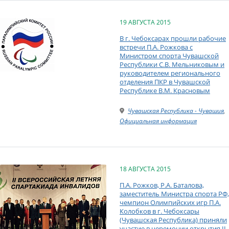
19 АВГУСТА 2015
В г. Чебоксарах прошли рабочие
встречи П.А. Рожкова с
Министром спорта Чувашской
Республики С.В. Мельниковым и
руководителем регионального
отделения ПКР в Чувашской
Республике В.М. Красновым
Чувашская Республика - Чувашия
,
Официальная информация
18 АВГУСТА 2015
П.А. Рожков, Р.А. Баталова,
заместитель Министра спорта РФ,
чемпион Олимпийских игр П.А.
Колобков в г. Чебоксары
(Чувашская Республика) приняли
участие в церемонии открытия II