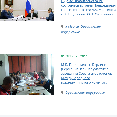
В Доме Правительства РФ
состоялась встреча Председателя
Правительства РФ Д.А. Медведева
с В.П. Лукиным, О.Н. Смолиным
г. Москва
,
Официальная
информация
01 ОКТЯБРЯ 2014
М.Б. Терентьев в г. Берлине
(Германия) принял участие в
заседании Совета спортсменов
Международного
паралимпийского комитета
Официальная информация