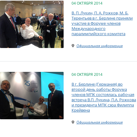
04 ОКТЯБРЯ 2014
В. П. Лукин, П. А. Рожков, М. Б.
Терентьев в г. Берлине приняли
участие в Форуме членов
Международного
паралимпийского комитета
Официальная информация
04 ОКТЯБРЯ 2014
В г. Берлине (Германия) во
второй день работы Форума
членов МПК состоялась рабочая
встреча В.П. Лукина, П.А. Рожкова
и президента МПК сэра Филиппа
Крейвена
Официальная информация