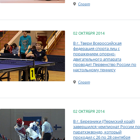
Спорт
02 ОКТЯБРЯ 2014
В г. Твери Всероссийская
федерация спорта лиц с
поражением опорно-
двигательного аппарата
проводит Первенство России по
настольному теннису
Спорт
02 ОКТЯБРЯ 2014
В г. Березники (Пермский край)
завершился чемпионат России по
паратхэквондо, который
проходил с 26 по 28 сентября