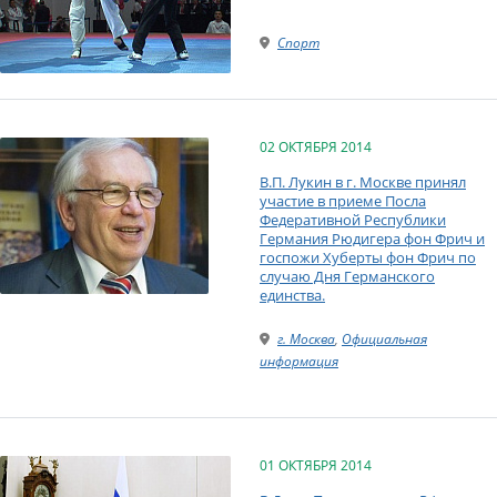
Спорт
02 ОКТЯБРЯ 2014
В.П. Лукин в г. Москве принял
участие в приеме Посла
Федеративной Республики
Германия Рюдигера фон Фрич и
госпожи Хуберты фон Фрич по
случаю Дня Германского
единства.
г. Москва
,
Официальная
информация
01 ОКТЯБРЯ 2014