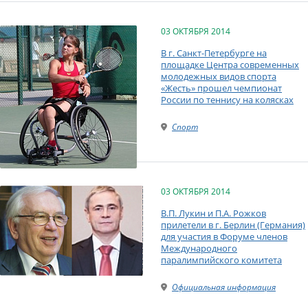
03 ОКТЯБРЯ 2014
В г. Санкт-Петербурге на
площадке Центра современных
молодежных видов спорта
«Жесть» прошел чемпионат
России по теннису на колясках
Спорт
03 ОКТЯБРЯ 2014
В.П. Лукин и П.А. Рожков
прилетели в г. Берлин (Германия)
для участия в Форуме членов
Международного
паралимпийского комитета
Официальная информация