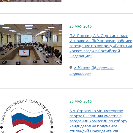
26 МАЯ 2016
П.А. Рожков, А.А. Строкин в зале
Исполкома ПКР провели рабочее
совещание по вопросу «Развития
хоккея-следж в Российской
Федерации"
г. Москва
,
Официальная
информация
26 МАЯ 2016
А.А. Строкин в Министерстве
спорта РФ принял участие в
заседании комиссии по отбору
кандидатов на получение
стипендий Президента РФ