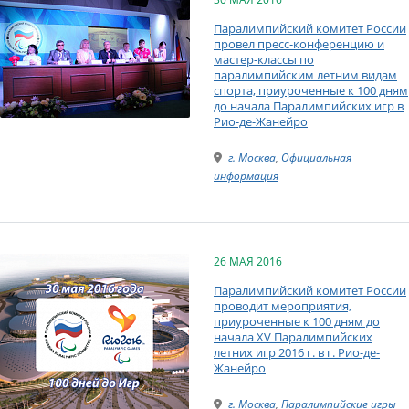
Паралимпийский комитет России
провел пресс-конференцию и
мастер-классы по
паралимпийским летним видам
спорта, приуроченные к 100 дням
до начала Паралимпийских игр в
Рио-де-Жанейро
г. Москва
,
Официальная
информация
26 МАЯ 2016
Паралимпийский комитет России
проводит мероприятия,
приуроченные к 100 дням до
начала XV Паралимпийских
летних игр 2016 г. в г. Рио-де-
Жанейро
г. Москва
,
Паралимпийские игры