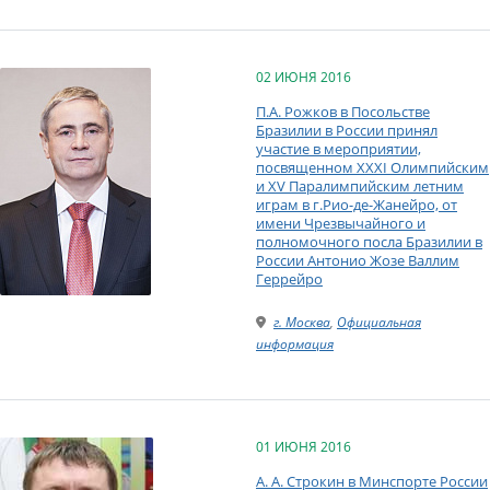
02 ИЮНЯ 2016
П.А. Рожков в Посольстве
Бразилии в России принял
участие в мероприятии,
посвященном XXXI Олимпийским
и XV Паралимпийским летним
играм в г.Рио-де-Жанейро, от
имени Чрезвычайного и
полномочного посла Бразилии в
России Антонио Жозе Валлим
Геррейро
г. Москва
,
Официальная
информация
01 ИЮНЯ 2016
А. А. Строкин в Минспорте России