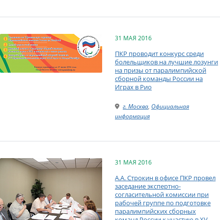
31 МАЯ 2016
ПКР проводит конкурс среди
болельщиков на лучшие лозунги
на призы от паралимпийской
сборной команды России на
Играх в Рио
г. Москва
,
Официальная
информация
31 МАЯ 2016
А.А. Строкин в офисе ПКР провел
заседание экспертно-
согласительной комиссии при
рабочей группе по подготовке
паралимпийских сборных
команд России к участию в XV