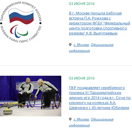
03 ИЮНЯ 2016
В г. Москве прошла рабочая
встреча П.А. Рожкова с
директором ФГБУ "Федеральный
центр подготовки спортивного
резерва" К.В. Вырупаевым
г. Москва
,
Официальная
информация
03 ИЮНЯ 2016
ПКР поздравляет серебряного
призера XI Паралимпийских
зимних игр 2014 года в г. Сочи по
керлингу на колясках А.А.
Шевченко с 45-летним Юбилеем
г. Москва
,
Официальная
информация