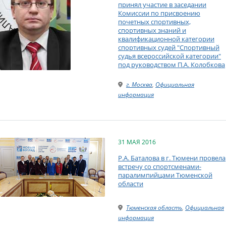
принял участие в заседании
Комиссии по присвоению
почетных спортивных,
спортивных знаний и
квалификационной категории
спортивных судей "Спортивный
судья всероссийской категории"
под руководством П.А. Колобкова
г. Москва
,
Официальная
информация
31 МАЯ 2016
Р.А. Баталова в г. Тюмени провела
встречу со спортсменами-
паралимпийцами Тюменской
области
Тюменская область
,
Официальная
информация