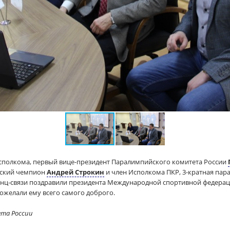
Исполкома, первый вице-президент Паралимпийского комитета России
йский чемпион
Андрей Строкин
и член Исполкома ПКР, 3-кратная па
ц-связи поздравили президента Международной спортивной федераци
пожелали ему всего самого доброго.
ета России