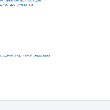
мпаний «Allianz» проводят
щиеся достижения на
ународной спортивной федерации