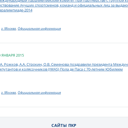
еждународный паралимпийский комитет при партнерстве с группой ко
ествование лучших спортсменов, команд и официальных лиц за выдаю
аралимпиаде-2014
г. Москва
,
Официальная информация
0 ЯНВАРЯ 2015
.А. Рожков, А.А. Строкин, О.В. Семенова поздравили президента Межд
мпутантов и колясочников (IWAS) Пола де Паса с 70-летним Юбилеем
г. Москва
,
Официальная информация
САЙТЫ ПКР