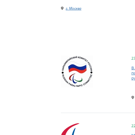
г. Москва
2
В
п
р
2