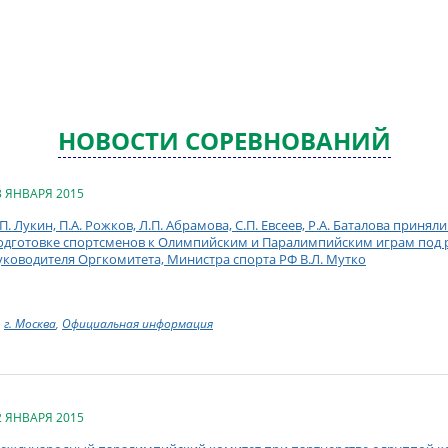
НОВОСТИ СОРЕВНОВАНИЙ
3 ЯНВАРЯ 2015
.П. Лукин, П.А. Рожков, Л.П. Абрамова, С.П. Евсеев, Р.А. Баталова приня
одготовке спортсменов к Олимпийским и Паралимпийским играм под 
уководителя Оргкомитета, Министра спорта РФ В.Л. Мутко
г. Москва
,
Официальная информация
2 ЯНВАРЯ 2015