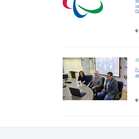
М
ч
П
2
П
а