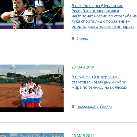
В г. Чебоксары (Чувашская
Республика) завершился
чемпионат России по стрельбе из
лука спорта лиц с поражением
опорно-двигательного аппарата
Спорт
26 МАЯ 2014
В г. Альфен (Нидерланды)
стартовал командный Кубок
мира по теннису на колясках
Нидерланды
,
Спорт
26 МАЯ 2014