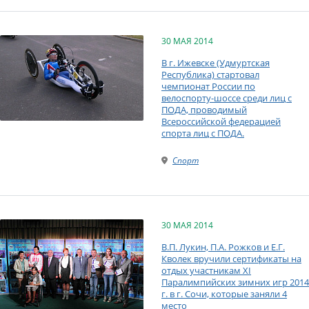
30 МАЯ 2014
В г. Ижевске (Удмуртская
Республика) стартовал
чемпионат России по
велоспорту-шоссе среди лиц с
ПОДА, проводимый
Всероссийской федерацией
спорта лиц с ПОДА.
Спорт
30 МАЯ 2014
В.П. Лукин, П.А. Рожков и Е.Г.
Кволек вручили сертификаты на
отдых участникам XI
Паралимпийских зимних игр 2014
г. в г. Сочи, которые заняли 4
место