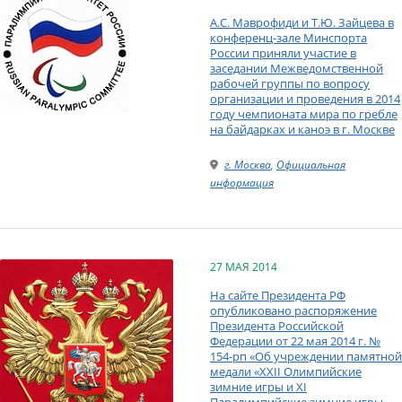
А.С. Маврофиди и Т.Ю. Зайцева в
конференц-зале Минспорта
России приняли участие в
заседании Межведомственной
рабочей группы по вопросу
организации и проведения в 2014
году чемпионата мира по гребле
на байдарках и каноэ в г. Москве
г. Москва
,
Официальная
информация
27 МАЯ 2014
На сайте Президента РФ
опубликовано распоряжение
Президента Российской
Федерации от 22 мая 2014 г. №
154-рп «Об учреждении памятной
медали «XXII Олимпийские
зимние игры и XI
Паралимпийские зимние игры