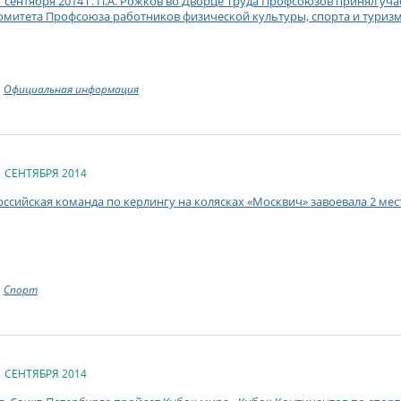
1 сентября 2014 г. П.А. Рожков во Дворце Труда Профсоюзов принял уч
омитета Профсоюза работников физической культуры, спорта и туриз
Официальная информация
1 СЕНТЯБРЯ 2014
оссийская команда по керлингу на колясках «Москвич» завоевала 2 ме
Спорт
1 СЕНТЯБРЯ 2014