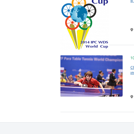
В
1
С
и