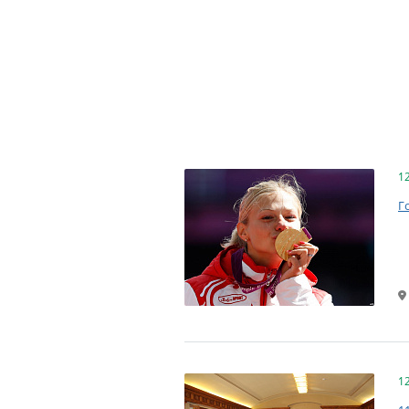
1
Г
1