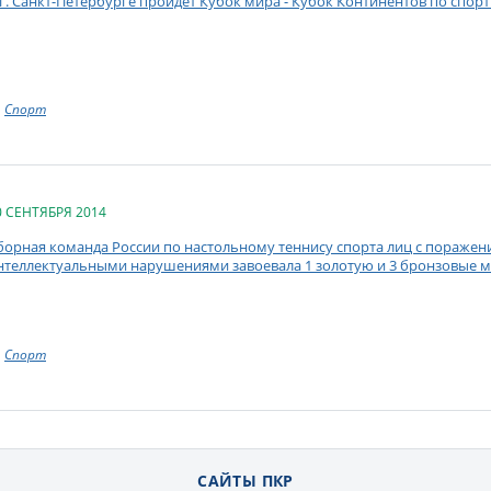
 г. Санкт-Петербурге пройдет Кубок мира - Кубок Континентов по спор
Спорт
0 СЕНТЯБРЯ 2014
борная команда России по настольному теннису спорта лиц с поражен
нтеллектуальными нарушениями завоевала 1 золотую и 3 бронзовые м
Спорт
САЙТЫ ПКР