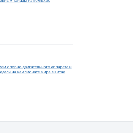
тивным танцам на колясках
ием опорно-двигательного аппарата и
едали на чемпионате мира в Китае