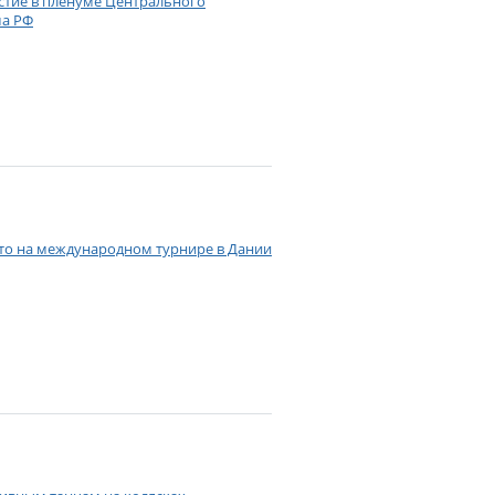
астие в пленуме Центрального
ма РФ
сто на международном турнире в Дании