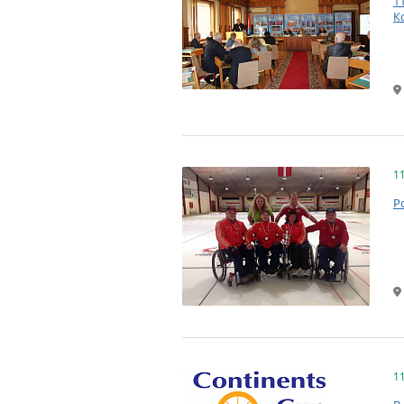
1
К
1
Р
1