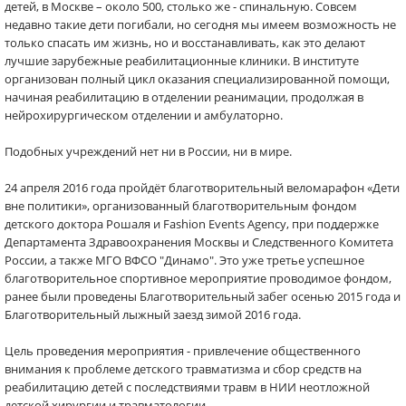
детей, в Москве – около 500, столько же - спинальную. Совсем
недавно такие дети погибали, но сегодня мы имеем возможность не
только спасать им жизнь, но и восстанавливать, как это делают
лучшие зарубежные реабилитационные клиники. В институте
организован полный цикл оказания специализированной помощи,
начиная реабилитацию в отделении реанимации, продолжая в
нейрохирургическом отделении и амбулаторно.
Подобных учреждений нет ни в России, ни в мире.
24 апреля 2016 года пройдёт благотворительный веломарафон «Дети
вне политики», организованный благотворительным фондом
детского доктора Рошаля и Fashion Events Agency, при поддержке
Департамента Здравоохранения Москвы и Следственного Комитета
России, а также МГО ВФСО "Динамо". Это уже третье успешное
благотворительное спортивное мероприятие проводимое фондом,
ранее были проведены Благотворительный забег осенью 2015 года и
Благотворительный лыжный заезд зимой 2016 года.
Цель проведения мероприятия - привлечение общественного
внимания к проблеме детского травматизма и сбор средств на
реабилитацию детей с последствиями травм в НИИ неотложной
детской хирургии и травматологии.