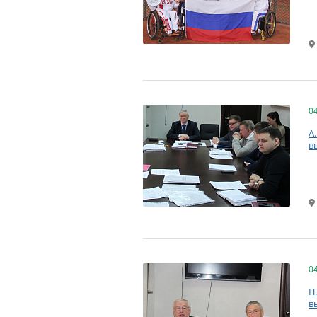
0
А
в
0
П
в