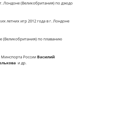
г. Лондоне (Великобритания) по дзюдо
х летних игр 2012 года в г. Лондоне
не (Великобритания) по плаванию
я Минспорта России
Василий
елькова
и др.