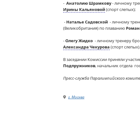
-
Анатолию Шрамкову
- личному тре
Ирины Кальяновой
(спорт слепых);
-
Наталье Садовской
- личному трен
(Великобритания) по плаванию
Роман
-
Олегу Жидко
- личному тренеру бр
Александра Чекурова
(спорт слепых)
В заседании Комиссии приняли участи
Подпружников
, начальник отдела г
Пресс-служба Паралимпийского комит
г. Москва