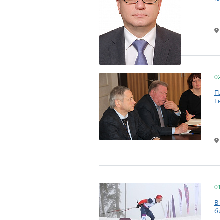
0
П
Е
0
В
б