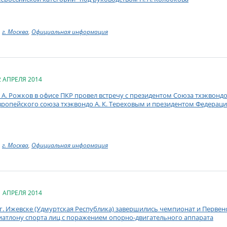
г. Москва
,
Официальная информация
2 АПРЕЛЯ 2014
. А. Рожков в офисе ПКР провел встречу с президентом Союза тхэквонд
вропейского союза тхэквондо А. К. Тереховым и президентом Федерации
г. Москва
,
Официальная информация
1 АПРЕЛЯ 2014
 г. Ижевске (Удмуртская Республика) завершились чемпионат и Перве
иатлону спорта лиц с поражением опорно-двигательного аппарата