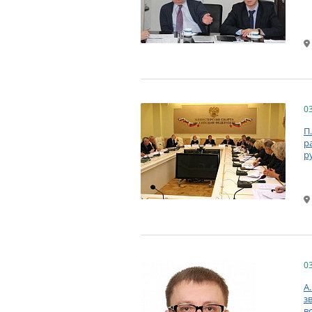
0
П
р
р
0
А
з
в