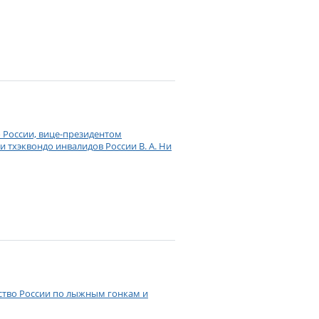
о России, вице-президентом
 тхэквондо инвалидов России В. А. Ни
нство России по лыжным гонкам и