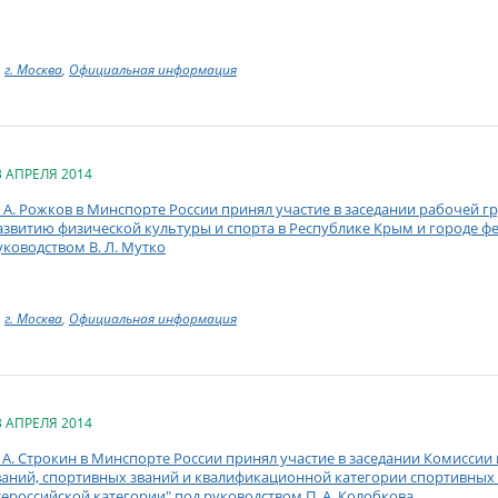
г. Москва
,
Официальная информация
3 АПРЕЛЯ 2014
. А. Рожков в Минспорте России принял участие в заседании рабочей 
азвитию физической культуры и спорта в Республике Крым и городе ф
уководством В. Л. Мутко
г. Москва
,
Официальная информация
3 АПРЕЛЯ 2014
. А. Строкин в Минспорте России принял участие в заседании Комисси
ваний, спортивных званий и квалификационной категории спортивных 
сероссийской категории" под руководством П. А. Колобкова