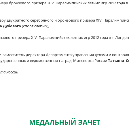
неру бронзового призера XIV Паралимпийских летних игр 2012 года в 
еру двукратного серебряного и бронзового призера
XIV Паралимпийски
а Дубового
(спорт слепых);
онзового призера
XIV Паралимпийских летних игр 2012 года в г. Лондо
.
е
заместитель директора Департамента управления делами и контрол
осударственных и ведомственных наград Минспорта России
Татьяна
С
ета России
МЕДАЛЬНЫЙ ЗАЧЕТ