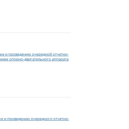
овке и проведению очередной отчетно-
нием опорно-двигательного аппарата
вке и проведению очередного отчетно-