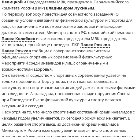
Левицкой
и Председателем МВК, президентом Паралимпийского
комитета России (ПКР)
Владимиром Лукиным
.
По первому вопросу повестки дня совместного заседания «О
создании условий для занятий физической культурой и спортом для
лиц с ограниченными возможностями здоровья и инвалидов»
доложили заместитель Министра спорта РФ, олимпийский чемпион
Павел Колобков
и заместитель председателя МВК, председатель
Исполкома, первый вице-президент ПКР
Павел Рожков
.
Павел Рожков
сообщил о совершенствовании системы
официальных спортивных соревнований физкультурных
мероприятий среди инвалидов и лиц с ограниченными
возможностями здоровья.
Он отметил: «Посредством спортивных соревнований удается не
только проводить отбор лучших, но и, главное, вовлекать в
физкультурно-спортивные занятия людей даже с тяжелыми формами
инвалидности. А эта задача, поставленная в виде поручения Совета
при Президенте РФ по физической культуре и спорту остается
актуальной и сегодня.
Несмотря на то, что число спортивных состязаний среди инвалидов с
каждым годом увеличивается, их сегодня хронически не хватает. В
целях развития спорта высших достижений среди инвалидов
Минспортом России ежегодно увеличивается число спортивных
мероприятий для лиц с ограниченными возможностями здоровья и