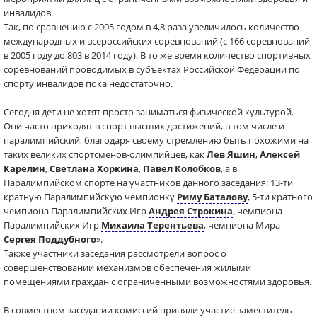
инвалидов.
Так, по сравнению с 2005 годом в 4,8 раза увеличилось количество
международных и всероссийских соревнований (с 166 соревнований
в 2005 году до 803 в 2014 году). В то же время количество спортивных
соревнований проводимых в субъектах Российской Федерации по
спорту инвалидов пока недостаточно.
Сегодня дети не хотят просто заниматься физической культурой.
Они часто приходят в спорт высших достижений, в том числе и
паралимпийский, благодаря своему стремлению быть похожими на
таких великих спортсменов-олимпийцев, как
Лев Яшин
,
Алексей
Карелин
,
Светлана Хоркина
,
Павел Колобков
, а в
Паралимпийском спорте на участников данного заседания: 13-ти
кратную Паралимпийскую чемпионку
Риму Баталову
, 5-ти кратного
чемпиона Паралимпийских Игр
Андрея Строкина
, чемпиона
Паралимпийских Игр
Михаила Терентьева
, чемпиона Мира
Сергея Поддубного
».
Также участники заседания рассмотрели вопрос о
совершенствовании механизмов обеспечения жилыми
помещениями граждан с ограниченными возможностями здоровья.
В совместном заседании комиссий приняли участие заместитель