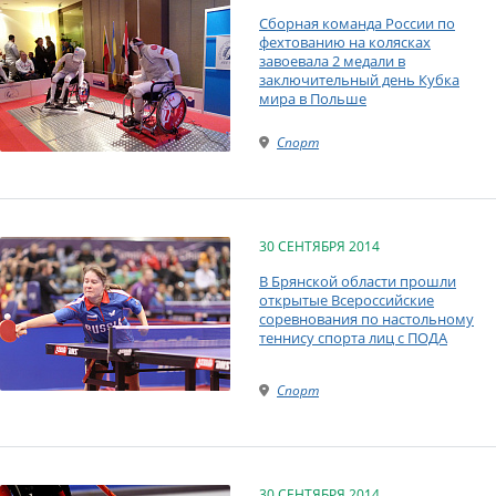
Сборная команда России по
фехтованию на колясках
завоевала 2 медали в
заключительный день Кубка
мира в Польше
Спорт
30 СЕНТЯБРЯ 2014
В Брянской области прошли
открытые Всероссийские
соревнования по настольному
теннису спорта лиц с ПОДА
Спорт
30 СЕНТЯБРЯ 2014