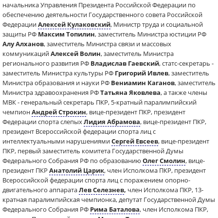
начальника Управления Президента Российской Федерации по
обеспечению деятельности Государственного совета Российской
Федерации
Алексей Кулаковский
, Министр труда и социальной
защиты РФ
Максим Топилин
, заместитель Министра юстиции РФ
Алу Алханов
, заместитель Министра связи и массовых
коммуникаций
Алексей Волин
, заместитель Министра
регионального развития РФ
Владислав Гаевский
, статс-секретарь -
заместитель Министра культуры РФ
Григорий Ивлев
, заместитель
Министра образования и науки РФ
Вениамин Каганов
, заместитель
Министра здравоохранения РФ
Татьяна Яковлева
, а также члены
МВК - генеральный секретарь ПКР, 5-кратный паралимпийский
чемпион
Андрей Строкин
, вице-президент ПКР, президент
Федерации спорта слепых
Лидия Абрамова
, вице-президент ПКР,
президент Всероссийской федерации спорта лиц с
интеллектуальными нарушениями
Сергей Евсеев
, вице-президент
ПКР, первый заместитель комитета Государственной Думы
Федерального Собрания РФ по образованию
Олег Смолин
, вице-
президент ПКР
Анатолий Царик
, член Исполкома ПКР, президент
Всероссийской федерации спорта лиц с поражением опорно-
двигательного аппарата
Лев Селезнев
,
член Исполкома ПКР, 13-
кратная паралимпийская чемпионка, депутат Государственной Думы
Федерального Собрания РФ
Рима Баталова
, член Исполкома ПКР,