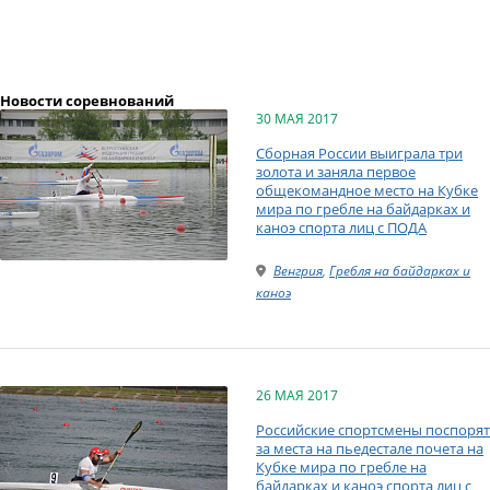
Новости соревнований
30 МАЯ 2017
Сборная России выиграла три
золота и заняла первое
общекомандное место на Кубке
мира по гребле на байдарках и
каноэ спорта лиц с ПОДА
Венгрия
,
Гребля на байдарках и
каноэ
26 МАЯ 2017
Российские спортсмены поспорят
за места на пьедестале почета на
Кубке мира по гребле на
байдарках и каноэ спорта лиц с