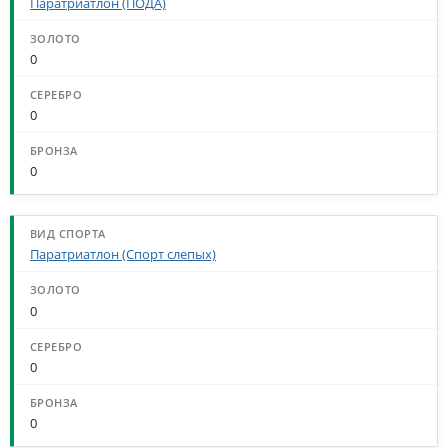
Паратриатлон (ПОДА)
0
0
0
Паратриатлон (Спорт слепых)
0
0
0