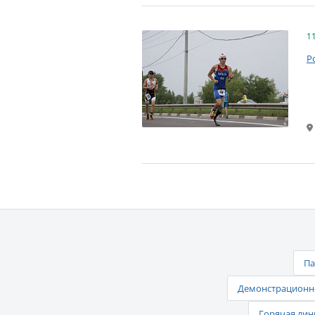
1
Р
Па
Демонстрационно
Горячая лин