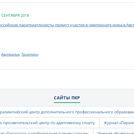
1 СЕНТЯБРЯ 2018
оссийские паратриатлонисты примут участие в чемпионате мира в Авс
Австралия
,
Триатлон
САЙТЫ ПКР
ралимпийский центр дополнительного профессионального образова
-просветительский центр по адаптивному спорту
Журнал «Парал
ия «Параспорт и реабилитация в твоем городе»
Премия «Возвраще