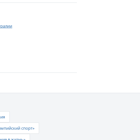
тралии
ния
импийский спорт»
ние в жизнь»