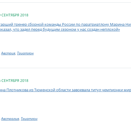
9 СЕНТЯБРЯ 2018
тарший тренер сборной команды России по паратриатлону Марина Ник
оказал, что задел перед будущим сезоном у нас создан неплохой»
Австрия
,
Триатлон
6 СЕНТЯБРЯ 2018
нна Плотникова из Тюменской области завоевала титул чемпионки мир
Австралия
,
Триатлон