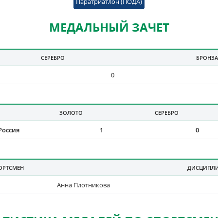
Паратриатлон (ПОДА)
МЕДАЛЬНЫЙ ЗАЧЕТ
СЕРЕБРО
БРОНЗА
Т
0
ЗОЛОТО
СЕРЕБРО
НАМ
Россия
1
0
ОРТСМЕН
ДИСЦИПЛ
И ДИСЦИПЛИНАМ
Анна Плотникова