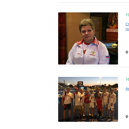
1
С
п
1
А