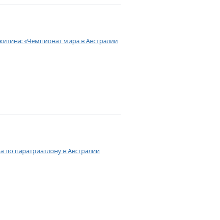
итина: «Чемпионат мира в Австралии
а по паратриатлону в Австралии