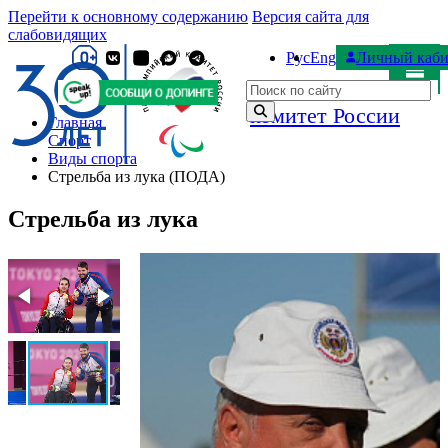
Перейти к основному содержанию
Версия сайта для
слабовидящих
Рус
Eng
Личный каби
Паралимпийский
Поиск по сайту
комитет России
Главная
Спорт
Виды спорта
Стрельба из лука (ПОДА)
Стрельба из лука