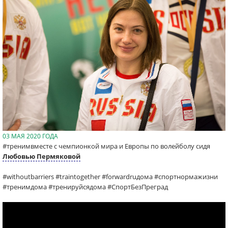
03 МАЯ 2020 ГОДА
#тренимвместе с чемпионкой мира и Европы по волейболу сидя
Любовью Пермяковой
#withoutbarriers #traintogether #forwardruдома #спортнормажизни
#тренимдома #тренируйсядома #СпортБезПреград