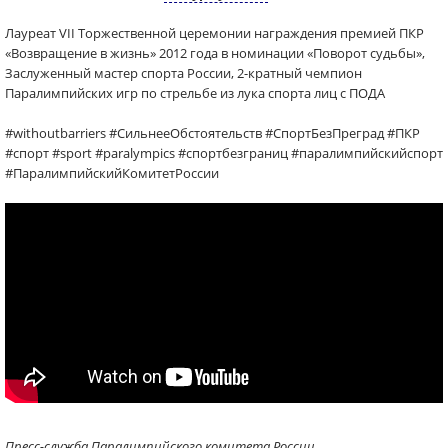
Лауреат VII Торжественной церемонии награждения премией ПКР
«Возвращение в жизнь» 2012 года в номинации «Поворот судьбы»,
Заслуженный мастер спорта России, 2-кратный чемпион
Паралимпийских игр по стрельбе из лука спорта лиц с ПОДА
#withoutbarriers #СильнееОбстоятельств #СпортБезПреград #ПКР
#спорт #sport #paralympics #спортбезграниц #паралимпийскийспорт
#ПаралимпийскийКомитетРоссии
Пресс-служба Паралимпийского комитета России