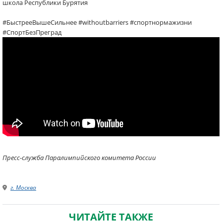
школа Республики Бурятия
#БыстрееВышеСильнее #withoutbarriers #спортнормажизни
#СпортБезПреград
Пресс-служба Паралимпийского комитета России
г. Москва
ЧИТАЙТЕ ТАКЖЕ