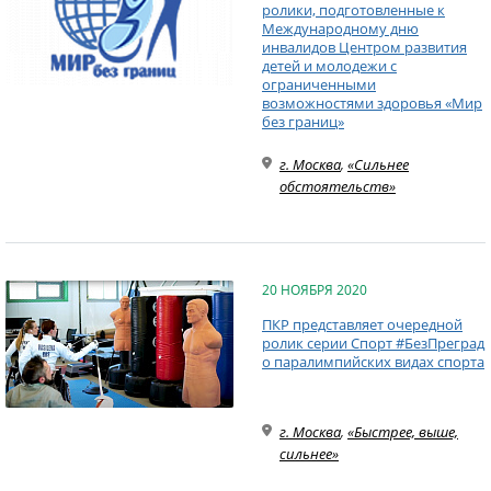
ролики, подготовленные к
Международному дню
инвалидов Центром развития
детей и молодежи с
ограниченными
возможностями здоровья «Мир
без границ»
г. Москва
,
«Сильнее
обстоятельств»
20 НОЯБРЯ 2020
ПКР представляет очередной
ролик серии Спорт #БезПреград
о паралимпийских видах спорта
г. Москва
,
«Быстрее, выше,
сильнее»