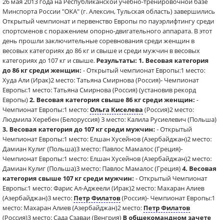
26 мая 2013 года на Республиканской учебно-тренировочной базе
Минспорта России "ОКА" (г. Алексин, Тульская область) завершились
Открытый чемпионат и первенство Европы по пауэрлифтингу среди
спортсменов с поражением опорно-двигательного аппарата. В этот
день прошли заключительные соревнования среди женщин в
весовых категориях до 86 кг и свыше и среди мужчин в весовых
категориях до 107 кг и свыше.
Результаты:
1. Весовая категория
до 86 кг среди женщин:
- Открытый чемпионат Европы:1 место:
Худа Али (Ирак)2 место: Татьяна Смирнова (Россия)- Чемпионат
Европы:1 место: Татьяна Смирнова (Россия) (установив рекорд
Европы)
2. Весовая категория свыше 86 кг среди женщин:
-
Чемпионат Европы:1 место:
Ольга Киселева
(Россия)2 место:
Людмила Херебен (Белоруссия) 3 место: Калила Русиелевич (Польша)
3. Весовая категория до 107 кг среди мужчин:
- Открытый
Чемпионат Европы:1 место: Елшан Хусейнов (Азербайджан)2 место:
Дамиан Кулиг (Польша)3 место: Павлос Мамалос (Греция)-
Чемпионат Европы:1 место: Елшан Хусейнов (Азербайджан)2 место:
Дамиан Кулиг (Польша)3 место: Павлос Мамалос (Греция)
4. Весовая
категория свыше 107 кг среди мужчин:
- Открытый Чемпионат
Европы:1 место: Фарис Ал-Аджеели (Ирак)2 место: Махаран Алиев
(Азербайджан)3 место:
Петр Филатов
(Россия)- Чемпионат Европы:1
место: Махаран Алиев (Азербайджан)2 место:
Петр Филатов
(Россия)3 место: Сада Сзаваи (Венгрия)
В общекомандном зачете