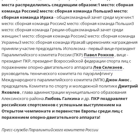
места распределились следующим образом:1 место: сборная
команда России2 место: сборная команда Польши3 место:
сборная команда Ирака
- общекомандный зачет среди мужчин:1
место: сборная команда России2 место: сборная команда Польши3
место: сборная команда Греции-общекомандный зачет среди
женщин:1 место: сборная команда России2 место: сборная команда
Украины3 место: сборная команда ИракаВ церемониях награждения
приняли участие председатель Исполкома - первый вице-президент
Паралимпийского комитета России (ПКР)
Павел Рожков
, вице -
президент ПКР, президент Всероссийской федерации спорта лиц с
поражением опорно-двигательного аппарата
Лев Селезнев
,
руководитель технического комитета по пауэрлифтингу
Международного паралимпийского комитета (МПК)
Джон Амос
,
председатель Комитета по спорту и молодежной политике
Дмитрий
Яковлев
, глава администрации муниципального образования
Алексинского района
Любовь Галкина
и др.
ПКР поздравляет
российских спортсменов с успешным выступлением на
Открытом чемпионате и первенстве Европы среди лиц с
поражением опорно-двигательного аппарата!
Пресс-служба Паралимпийского комитета России