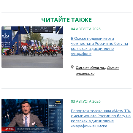
ЧИТАЙТЕ ТАКЖЕ
04 АВГУСТА 2026
В Омске подвели итоги
чемпионата России по бегу на
колясках в дисциплине
«марафон»
Омская область
,
Легкая
атлетика
03 АВГУСТА 2026
Репортаж телеканала «Матч ТВ»
с чемпионата России по бегу на
колясках в дисциплине
«марафон» в Омске