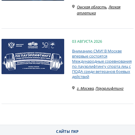
Омская область
,
Легкая
атлетика
03 АВГУСТА 2026
Вниманию СМИ! В Москве
впервые состоятся
Международные соревнования
по пауэрлифтингу спорта лиц с
ПОДА среди ветеранов боевых
действий
г. Москва
,
Пауэрлифтинг
САЙТЫ ПКР