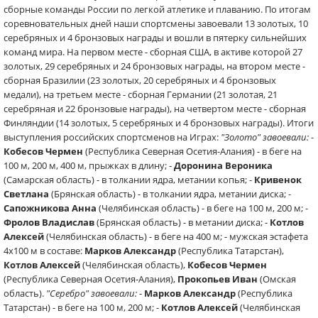
сборные команды России по легкой атлетике и плаванию. По итогам
соревновательных дней наши спортсмены завоевали 13 золотых, 10
серебряных и 4 бронзовых награды и вошли в пятерку сильнейших
команд мира. На первом месте - сборная США, в активе которой 27
золотых, 29 серебряных и 24 бронзовых награды, на втором месте -
сборная Бразилии (23 золотых, 20 серебряных и 4 бронзовых
медали), на третьем месте - сборная Германии (21 золотая, 21
серебряная и 22 бронзовые награды), на четвертом месте - сборная
Финляндии (14 золотых, 5 серебряных и 4 бронзовых награды). Итоги
выступления российских спортсменов на Играх:
"Золото" завоевали:
-
Кобесов Чермен
(Республика Северная Осетия-Алания) - в беге на
100 м, 200 м, 400 м, прыжках в длину; -
Доронина Вероника
(Самарская область) - в толкании ядра, метании копья; -
Кривенок
Светлана
(Брянская область) - в толкании ядра, метании диска; -
Сапожникова Анна
(Челябинская область) - в беге на 100 м, 200 м; -
Фролов Владислав
(Брянская область) - в метании диска; -
Котлов
Алексей
(Челябинская область) - в беге на 400 м; - мужская эстафета
4х100 м в составе:
Марков Александр
(Республика Татарстан),
Котлов Алексей
(Челябинская область),
Кобесов Чермен
(Республика Северная Осетия-Алания),
Прокопьев Иван
(Омская
область).
"Серебро" завоевали:
-
Марков Александр
(Республика
Татарстан) - в беге на 100 м, 200 м; -
Котлов Алексей
(Челябинская