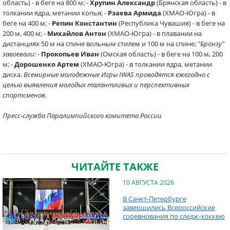
область) - в беге на 800 м; -
Хрупин Александр
(Брянская область) - в
толкании ядра, метании копья; -
Рзаева Армида
(ХМАО-Югра) - в
беге на 400 м; -
Репин Константин
(Республика Чувашия) - в беге на
200 м, 400 м; -
Михайлов Антон
(ХМАО-Югра) - в плавании на
дистанциях 50 м на спине вольным стилем и 100 м на спине;
"Бронзу"
завоевали:
-
Прокопьев Иван
(Омская область) - в беге на 100 м, 200
м; -
Дорошенко Артем
(ХМАО-Югра) - в толкании ядра, метании
диска.
Всемирные молодежные Игры IWAS проводятся ежегодно с
целью выявления молодых талантливых и перспективных
спортсменов.
Пресс-служба Паралимпийского комитета России
ЧИТАЙТЕ ТАКЖЕ
10 АВГУСТА 2026
В Санкт-Петербурге
завершились Всероссийские
соревнования по следж-хоккею