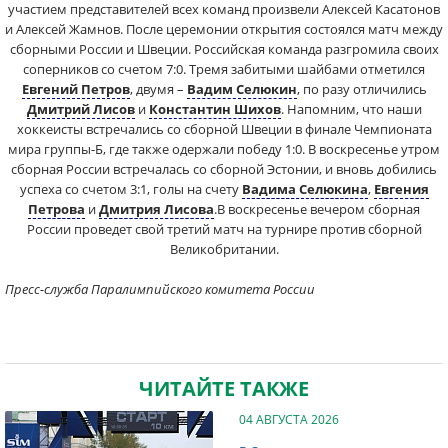
участием представителей всех команд произвели Алексей Касатонов
и Алексей Жамнов. После церемонии открытия состоялся матч между
сборными России и Швеции. Российская команда разгромила своих
соперников со счетом 7:0. Тремя забитыми шайбами отметился
Евгений Петров
, двумя –
Вадим Селюкин
, по разу отличились
Дмитрий Лисов
и
Константин Шихов
. Напомним, что наши
хоккеисты встречались со сборной Швеции в финале Чемпионата
мира группы-Б, где также одержали победу 1:0. В воскресенье утром
сборная России встречалась со сборной Эстонии, и вновь добились
успеха со счетом 3:1, голы на счету
Вадима Селюкина
,
Евгения
Петрова
и
Дмитрия Лисова
.В воскресенье вечером сборная
России проведет свой третий матч на турнире против сборной
Великобритании.
Пресс-служба Паралимпийского комитета России
ЧИТАЙТЕ ТАКЖЕ
04 АВГУСТА 2026