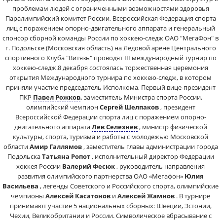
проблемам людей с ограниченными возможностями здоровья
Паралимпийский комитет России, Всероссийская Федерация спорта
лиц с поражением опорно-двигательного аппарата и генеральный
спонсор сборной команды России по хоккею-следж ОАО "МегаФон" в
г. Подольске (Московская область) на Ледовой арене Центрального
спортивного Клуба "Витязь" проводят III международный турнир по
хоккею-следж.8 декабря состоялась торжественная церемония
открытия Международного турнира по хоккею-следж, в котором
приняли участие председатель Исполкома, Первый вице-президент
ПКР
Павел Рожков
,
заместитель Министра спорта России,
олимпийский чемпион
Сергей Шелпаков
, президент
Всероссийской Федерации спорта лиц с поражением опорно-
двигательного аппарата
Лев Селезнев
, министр физической
культуры, спорта, туризма и работы с молодежью Московской
области
Амир Галлямов
, заместитель главы администрации города
Подольска
Татьяна Ропот
, исполнительный директор Федерации
хоккея России
Валерий Фесюк
, руководитель направления
развития олимпийского партнерства ОАО «Мегафон»
Юлия
Васильева
, легенды Советского и Российского спорта, олимпийские
чемпионы
Алексей Касатонов
и
Алексей Жамнов
. В турнире
принимают участие 5 национальных сборных: Швеции, Эстонии,
Чехии, Великобритании и России. Символическое вбрасывание с