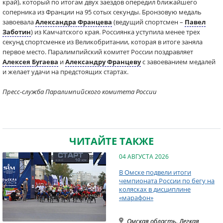
край), который по итогам двух заездов опередил ближайшего
соперника из Франции на 95 сотых секунды. Бронзовую медаль
завоевала
Александра Францева
(ведущий спортсмен –
Павел
Заботин
) из Камчатского края. Россиянка уступила менее трех
секунд спортсменке из Великобритании, которая в итоге заняла
первое место. Паралимпийский комитет России поздравляет
Алексея Бугаева
и
Александру Францеву
с завоеванием медалей
и желает удачи на предстоящих стартах.
Пресс-служба Паралимпийского комитета России
ЧИТАЙТЕ ТАКЖЕ
04 АВГУСТА 2026
В Омске подвели итоги
чемпионата России по бегу на
колясках в дисциплине
«марафон»
Омская область
,
Легкая