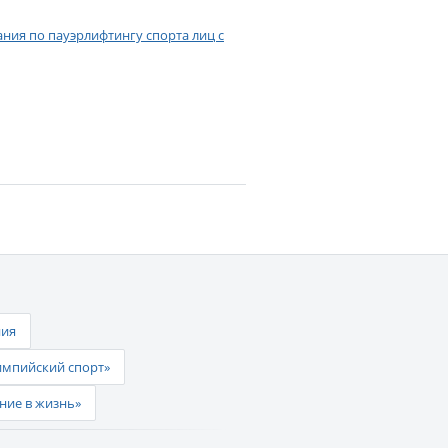
ия по пауэрлифтингу спорта лиц с
ния
импийский спорт»
ние в жизнь»