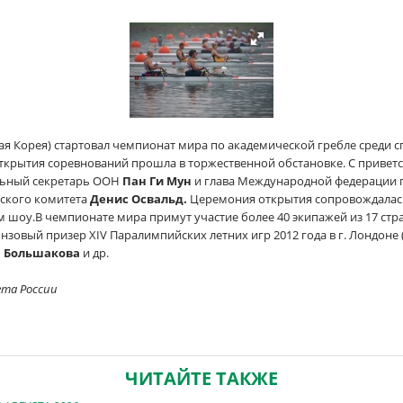
жная Корея) стартовал чемпионат мира по академической гребле среди
ткрытия соревнований прошла в торжественной обстановке. С привет
альный секретарь ООН
Пан Ги Мун
и глава Международной федерации гр
ского комитета
Денис Освальд.
Церемония открытия сопровождалас
шоу.В чемпионате мира примут участие более 40 экипажей из 17 стра
зовый призер XIV Паралимпийских летних игр 2012 года в г. Лондоне
я Большакова
и др.
ета России
ЧИТАЙТЕ ТАКЖЕ