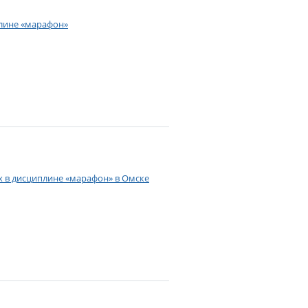
плине «марафон»
ах в дисциплине «марафон» в Омске