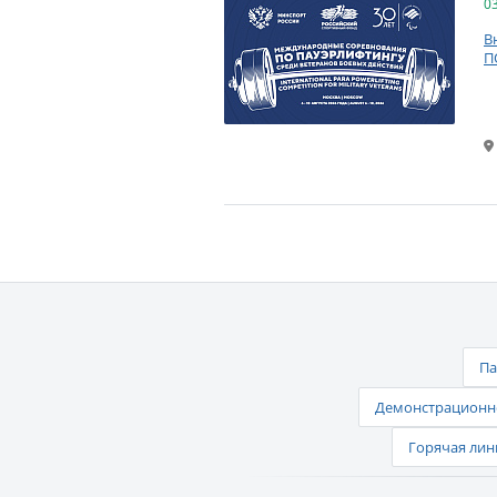
0
В
П
Па
Демонстрационно
Горячая лин