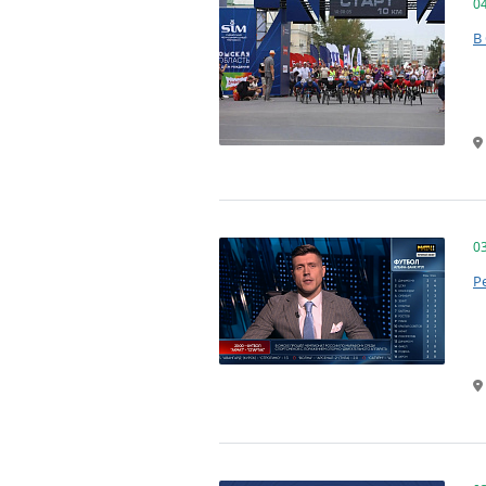
0
В
0
Р