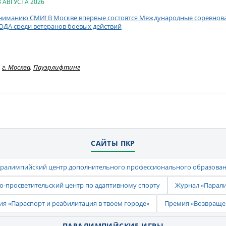
3 АВГУСТА 2026
ниманию СМИ! В Москве впервые состоятся Международные соревнован
ОДА среди ветеранов боевых действий
г. Москва
,
Пауэрлифтинг
САЙТЫ ПКР
ралимпийский центр дополнительного профессионального образова
-просветительский центр по адаптивному спорту
Журнал «Парал
ия «Параспорт и реабилитация в твоем городе»
Премия «Возвраще
ПАРАЛИМПИЙСКИЕ ИГРЫ