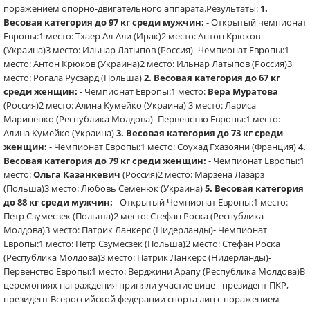
поражением опорно-двигательного аппарата.Результаты:
1.
Весовая категория до 97 кг среди мужчин:
- Открытый чемпионат
Европы:1 место: Тхаер Ал-Али (Ирак)2 место: Антон Крюков
(Украина)3 место: Ильнар Латыпов (Россия)- Чемпионат Европы:1
место: Антон Крюков (Украина)2 место: Ильнар Латыпов (Россия)3
место: Рогала Русзард (Польша)
2. Весовая категория до 67 кг
среди женщин:
- Чемпионат Европы:1 место:
Вера Муратова
(Россия)2 место: Алина Кумейко (Украина) 3 место: Лариса
Мариненко (Республика Молдова)- Первенство Европы:1 место:
Алина Кумейко (Украина)
3. Весовая категория до 73 кг среди
женщин:
- Чемпионат Европы:1 место: Соухад Гхазояни (Франция)
4.
Весовая категория до 79 кг среди женщин:
- Чемпионат Европы:1
место:
Ольга Казанкевич
(Россия)2 место: Марзена Лазарз
(Польша)3 место: Любовь Семенюк (Украина)
5. Весовая категория
до 88 кг среди мужчин:
- Открытый Чемпионат Европы:1 место:
Петр Сзумесзек (Польша)2 место: Стефан Роска (Республика
Молдова)3 место: Патрик Ланкерс (Нидерланды)- Чемпионат
Европы:1 место: Петр Сзумесзек (Польша)2 место: Стефан Роска
(Республика Молдова)3 место: Патрик Ланкерс (Нидерланды)-
Первенство Европы:1 место: Верджини Арапу (Республика Молдова)В
церемониях награждения приняли участие вице - президент ПКР,
президент Всероссийской федерации спорта лиц с поражением