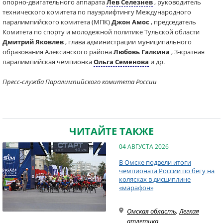
опорно-двигательного аппарата
Лев Селезнев
, руководитель
технического комитета по пауэрлифтингу Международного
паралимпийского комитета (МПК)
Джон Амос
, председатель
Комитета по спорту и молодежной политике Тульской области
Дмитрий Яковлев
, глава администрации муниципального
образования Алексинского района
Любовь Галкина
, 3-кратная
паралимпийская чемпионка
Ольга Семенова
и др.
Пресс-служба Паралимпийского комитета России
ЧИТАЙТЕ ТАКЖЕ
04 АВГУСТА 2026
В Омске подвели итоги
чемпионата России по бегу на
колясках в дисциплине
«марафон»
Омская область
,
Легкая
атлетика