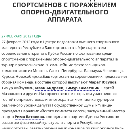
СПОРТСМЕНОВ С ПОРАЖЕНИЕМ
ОПОРНО-ДВИГАТЕЛЬНОГО
АППАРАТА
27 ФЕВРАЛЯ 2012 ГОДА
27 февраля 2012 года в Центре подготовки высшего спортивного
мастерства Республики Башкортостан в г. Уфе стартовали
соревнования открытого Кубка России по фехтованию среди
спортсменов с поражением опорно-двигательного аппарата.На
турнир приехали около 30 сильнейших фехтовальщиков-
колясочников из Москвы, Санкт- Петербурга, Барнаула, Череповца,
Курска, Новосибирска.Башкортостан на соревнованиях представляет
сборная команда, в составе которой выступают
Марат Юсупов
,
Тимур Файзуллин,
Иван Андреев
,
Тимур Хаматшин
, Сергей
Мазолькин и другие.На торжественном открытии участников и
гостей поприветствовали многократная чемпионка турниров
различного уровня депутат Государственной Думы РФ, вице-
президент Паралимпийского комитета России, заслуженный мастер
спорта
Рима Баталова
, координатор партии «Единая Россия» по
развитию физической культуры и спорта в Республике
Башкортостан, девятикратный чемпион мира по кикбоксингу Виль