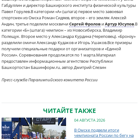
Габдуллин и директор Башкирского института физической культуры
Павел Горулев.В категории «А» (шпага) первое место завоевал
спортсмен из Омска Роман Сидяев, второе – его земляк Алексей
Андин, третье поделили москвичи
Сергей Фролов
и
Артур Юсупов
.В
категории «Б» (шпага) чемпион – из Новосибирска, Владимир
Полещук. Второе место у Александра Курдина (Череповец). «Бронзу»
разделили омичи Александр Кудаков и Игорь Ушаков.Все призеры
получили специальные подарки от организаторов и «Единой
России». Соревнования продолжатся по 1 марта.Материал
предоставлен информационным агентством Республики
Башкортостан Башинформ.ru, автор Дмитрий Слезин
Пресс-служба Паралимпийского комитета России
ЧИТАЙТЕ ТАКЖЕ
04 АВГУСТА 2026
В Омске подвели итоги
чемпионата России по бегу на