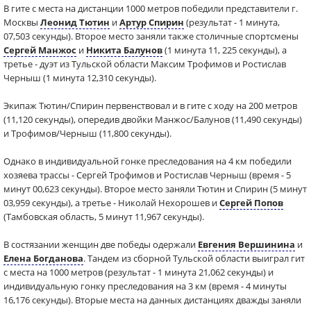
В гите с места на дистанции 1000 метров победили представители г.
Москвы
Леонид Тютин
и
Артур Спирин
(результат - 1 минута,
07,503 секунды). Второе место заняли также столичные спортсмены
Сергей Манжос
и
Никита Балунов
(1 минута 11, 225 секунды), а
третье - дуэт из Тульской области Максим Трофимов и Ростислав
Черныш (1 минута 12,310 секунды).
Экипаж Тютин/Спирин первенствовал и в гите с ходу на 200 метров
(11,120 секунды), опередив двойки Манжос/Балунов (11,490 секунды)
и Трофимов/Черныш (11,800 секунды).
Однако в индивидуальной гонке преследования на 4 км победили
хозяева трассы - Сергей Трофимов и Ростислав Черныш (время - 5
минут 00,623 секунды). Второе место заняли Тютин и Спирин (5 минут
03,959 секунды), а третье - Николай Нехорошев и
Сергей Попов
(Тамбовская область, 5 минут 11,967 секунды).
В состязании женщин две победы одержали
Евгения Вершинина
и
Елена Богданова
. Тандем из сборной Тульской области выиграл гит
с места на 1000 метров (результат - 1 минута 21,062 секунды) и
индивидуальную гонку преследования на 3 км (время - 4 минуты
16,176 секунды). Вторые места на данных дистанциях дважды заняли