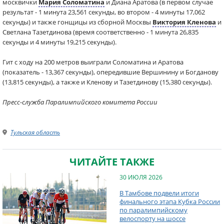
москвички
Мария Соломатина
и Диана Аратова (в первом случае
результат - 1 минута 23,561 секунды, во втором - 4 минуты 17,062
секунды) и также гонщицы из сборной Москвы
Виктория Кленова
и
Светлана Тазетдинова (время соответственно - 1 минута 26,835
секунды и 4 минуты 19,215 секунды).
Гит с ходу на 200 метров выиграли Соломатина и Аратова
(показатель - 13,367 секунды), опередившие Вершинину и Богданову
(13,815 секунды), а также и Кленову и Тазетдинову (15,380 секунды).
Пресс-служба Паралимпийского комитета России
Тульская область
ЧИТАЙТЕ ТАКЖЕ
30 ИЮЛЯ 2026
В Тамбове подвели итоги
финального этапа Кубка России
по паралимпийскому
велоспорту на шоссе