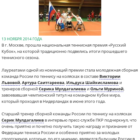
13 НОЯБРЯ 2014 ГОДА
В г. Москве, прошла национальная теннисная премия «Русский
Кубок», на которой традиционно подвелись итоги прошедшего
теннисного сезона.
Лауреатами одной из номинаций премии стала молодежная сборная
команда России по теннису на колясках в составе
Виктории
Львовой
,
Артура Саитгареева
,
Ильдуса Шайхисламова
и
тренеров сборной
Серика Мулдагалиева
и
Ольги Муриной
,
завоевавшая чемпионский титул на командном Кубке мира,
который проходил в Нидерландах в июне этого года.
Старший тренер сборной команды России по теннису на колясках
Серик Мулдагалиев
в интервью пресс-службе ПКР подчеркнул, что
очень приятно и почетно получить такую награду и признание от
Федерации тенниса России и особенно приятно за молодых
спортсменов, которые, по его мнению, являются будущим России в