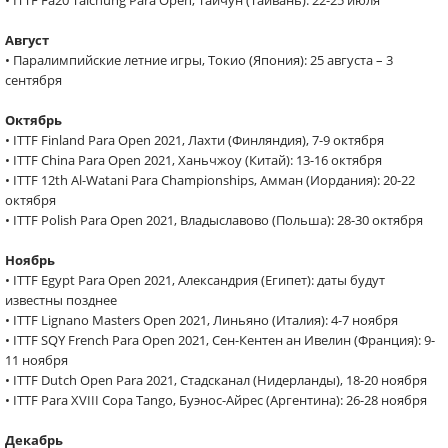
• ITTF Fa20 Taichung Para Open, Тайчун (Тайвань): 22-25 июля
Август
• Паралимпийские летние игры, Токио (Япония): 25 августа – 3
сентября
Октябрь
• ITTF Finland Para Open 2021, Лахти (Финляндия), 7-9 октября
• ITTF China Para Open 2021, Ханьчжоу (Китай): 13-16 октября
• ITTF 12th Al-Watani Para Championships, Амман (Иордания): 20-22
октября
• ITTF Polish Para Open 2021, Владыславово (Польша): 28-30 октября
Ноябрь
• ITTF Egypt Para Open 2021, Александрия (Египет): даты будут
известны позднее
• ITTF Lignano Masters Open 2021, Линьяно (Италия): 4-7 ноября
• ITTF SQY French Para Open 2021, Сен-Кентен ан Ивелин (Франция): 9-
11 ноября
• ITTF Dutch Open Para 2021, Стадсканал (Нидерланды), 18-20 ноября
• ITTF Para XVIII Copa Tango, Буэнос-Айрес (Аргентина): 26-28 ноября
Декабрь