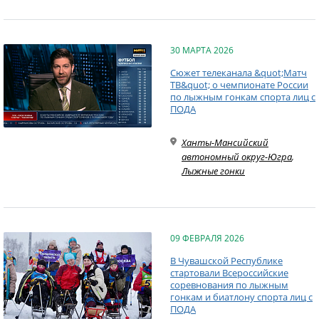
30 МАРТА 2026
Сюжет телеканала &quot;Матч
ТВ&quot; о чемпионате России
по лыжным гонкам спорта лиц с
ПОДА
Ханты-Мансийский
автономный округ-Югра
,
Лыжные гонки
09 ФЕВРАЛЯ 2026
В Чувашской Республике
стартовали Всероссийские
соревнования по лыжным
гонкам и биатлону спорта лиц с
ПОДА