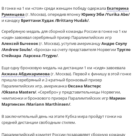
В гонке на 1 км «стоя» среди женщин победу одержала
Екатерина
Румянцева
(г. Москва)
, опередив японку
Юрику Эби /Yurika Abe/
и
канадку
Бриттани Худак /Brittany Hudak/
.
Серебряную медаль для сборной команды России в гонке на 1 км
«сидя» завоевал
серебряный призер Паралимпийских игр
Алексей Быченок
(г. Москва)
, уступив американцу
Андре Соулу
/Andrew Soule/
. «Бронза» на счету представителя Норвегии
Тругло
Стейнара Ларсена /
Trygve
/
.
Еще одну бронзовую медаль на дистанции 1 км «сидя» завоевала
Акжана Абдикаримова
(г. Москва). Первой к финишу в этой гонке
пришла серебряный и 2-кратный бронзовый призер
Паралимпийских игр, американка
Оксана Мастерс
/Oksana Masters/
.
«Серебро» у
представительницы Норвегии,
чемпионки и бронзового призера Паралимпийских игр
Мариан
Мартинсен /Mariann Marthinsen/
.
В заключительный день на этапе Кубка мира пройдут гонки на
средней дистанции свободным стилем.
Паралимпийский комитет России поздравляет сборную команду