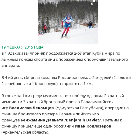
19 ФЕВРАЛЯ 2015 ГОДА
в г. Асахикава (Япония) продолжается 2-ой этап Кубка мира по
лыжным гонкам спорта лиц с поражением опорно-двигательного
аппарата.
В 4-ий день сборная команда России завоевала 5 медалей (2 золотые,
2 серебряные и 1 бронзовую) в спринте на 1 км.
В гонке на 1 км среди мужчин «стоя» победу одержал 2-кратный
чемпион и 3-кратный бронзовый призер Паралимпийских
игр
Владислав Лекомцев
(Удмуртская Республика)
, опередив на
финише бронзового призера Паралимпийских игр
француза
Бенжамина
Давьет
а /Benjamin Daviet/
. Третьим к
финишу пришел еще один россиянин
Иван Кодлозеров
(Архангельская область).