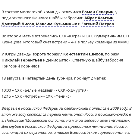
В составе московской команды отличился
Роман Северин
, у
подмосковного Феникса шайбы забросили
Айрат Хамзин
,
Дмитрий Лисов
,
Максим Кузьминых
и
Евгений Петров
.
Во втором матче встречались СХК «Югра» и СХК «Удмуртия» им В.Н.
Кузнецова. Итоговый счет встречи – 4-1 в пользу команды из ХМАО
У Югры дважды ворота поразил
Константин Шихов
, по разу
Николай Терентьев
и Денис Батюк. Ответную шайбу забросил
Григорий Корнилов.
18 августа, в четвертый день Турнира, пройдут 2 матча:
10:00 – СХК «Белые медведи» - СХК «Удмуртия»
12:15 – СХК «Ястребы» - СХК «Феникс»
Впервые в Российской Федерации следж-хоккей появился в 2009 году. В
этом же году состоялся первый чемпионат России по хоккею-следж в
г. Подольске (Московской области) на малой ледовой арене «Витязь».
Для клубов в Российской Федерации проводится чемпионат России,
состоящий их двух этапов, а также Всероссийские соревнования в г.