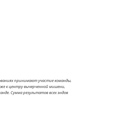
внованиях принимают участие команды,
иже к центру вычерченной мишени,
анде. Сумма результатов всех эндов