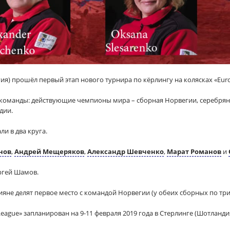
гия) прошёл первый этап нового турнира по кёрлингу на колясках «Euro
 команды: действующие чемпионы мира – сборная Норвегии, серебрян
дии.
 в два круга.​
нов
,
Андрей Мещеряков
,
Александр Шевченко
,
Марат Романов
и
ергей Шамов.
ияне делят первое место с командой Норвегии (у обеих сборных по тр
eague» запланирован на 9-11 февраля 2019 года в Стерлинге (Шотландия