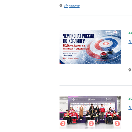
Норвегия
2
В
2
В