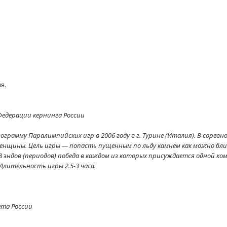
я.
едерации кернинга России
рограмму Паралимпийских игр в 2006 году в г. Турине (Италия). В соре
енщины. Цель игры — попасть пущенным по льду камнем как можно бл
8 эндов (периодов) победа в каждом из которых присуждается одной ком
лительность игры 2.5-3 часа.
ета России