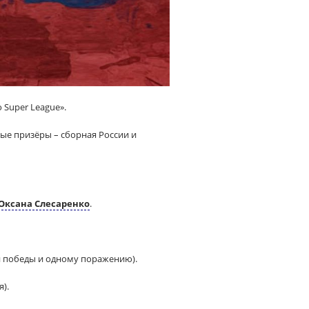
 Super League».
ые призёры – сборная России и
Оксана Слесаренко
.
и победы и одному поражению).
).