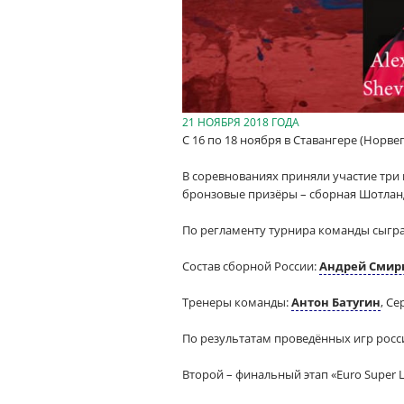
21 НОЯБРЯ 2018 ГОДА
С 16 по 18 ноября в Ставангере (Норве
В соревнованиях приняли участие три
бронзовые призёры – сборная Шотлан
По регламенту турнира команды сыграли
Состав сборной России:
Андрей Смир
Тренеры команды:
Антон Батугин
, С
По результатам проведённых игр росс
Второй – финальный этап «Euro Super L