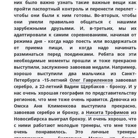
них было важно узнать такие важные вещи как
пройти паспортный контроль и перенести перелет -
чтобы они были к ним готовы. Во-вторых, чтобы
они умели правильно общаться с нашими
зарубежными друзьями. И, в-третьих, мы их
адаптировали к самим соревнованиям, начиная от
режима дня - когда надо поесть или воздержаться
от приема пищи, и когда надо начинать
разминаться перед поединками. Ребята все эти
необходимые моменты прошли и тоже прекрасно
выступили, заслуженно завоевав медали. Например,
хорошо выступили два мальчика из Санкт-
Петербурга -15-летний
Олег Гавриленков
завоевал
серебро, а 22-летний
Вадим Щербаков
- бронзу. И у
нас очень хорошая география по представительству
регионов, что мне тоже очень нравится. Девочка из
Омска
А
ня Клименкова
выступила прекрасно,
завоевав серебро и бронзу, а
Никита Трофимов
из
Новосибирска выиграл бронзу. И очень хорошо, что
с ними работают молодые тренеры, что мне тоже
очень понравилось. Это личные тренеры