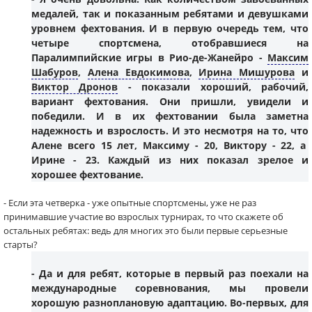
медалей, так и показанным ребятами и девушками
уровнем фехтования. И в первую очередь тем, что
четыре спортсмена, отобравшиеся на
Паралимпийские игры в Рио-де-Жанейро -
Максим
Шабуров
,
Алена Евдокимова
,
Ирина Мишурова
и
Виктор Дронов
- показали хороший, рабочий,
вариант фехтования. Они пришли, увидели и
победили. И в их фехтовании была заметна
надежность и взрослость. И это несмотря на то, что
Алене
всего 15 лет,
Максиму
- 20,
Виктору
- 22, а
Ирине
- 23. Каждый из них показал зрелое и
хорошее фехтование.
- Если эта четверка - уже опытные спортсмены, уже не раз
принимавшие участие во взрослых турнирах, то что скажете об
остальных ребятах: ведь для многих это были первые серьезные
старты?
- Да и для ребят, которые в первый раз поехали на
международные соревнования, мы провели
хорошую разноплановую адаптацию. Во-первых, для