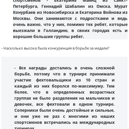
спортсменов -
Екатерина Маянц
из Санкт-
Петербурга,
Геннадий Шабалин
из Омска,
Мурат
Конурбаев
из Новосибирска и
Екатерина Войнова
из
Москвы. Они занимаются с подростками и ведь
очень важно, что у них, помимо тех ребят, которые
выезжали в Голландию, в своих городах есть и
хорошие большие группы ребят.
- Насколько высока была конкуренция в борьбе за медали?
- Все награды достались в очень сложной
борьбе, потому что в турнире принимали
участие фехтовальщики из 10 стран и
каждый из них боролся по-максимуму. Тем
более, что в определенных возрастных
группах не было разделения на мальчиков и
девочек, все фехтовали в одном турнире.
Соперники были очень достойные и сильные,
и они уже не раз с многими из наших
спортсменов встречались на международных
турнирах.