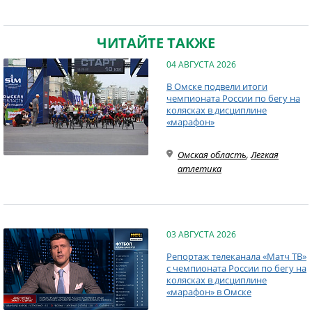
ЧИТАЙТЕ ТАКЖЕ
04 АВГУСТА 2026
В Омске подвели итоги
чемпионата России по бегу на
колясках в дисциплине
«марафон»
Омская область
,
Легкая
атлетика
03 АВГУСТА 2026
Репортаж телеканала «Матч ТВ»
с чемпионата России по бегу на
колясках в дисциплине
«марафон» в Омске