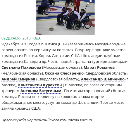
09 ДЕКАБРЯ 2013 ГОДА
9 декабря 2013 года в г. Ютика (США) завершились международные
соревнования по керлингу на колясках. В турнире приняли участие
команды из России, Кореи, Словакии, США, Шотландии, клубные
команды из Канады и др. Честь нашей страны на турнире защищали
Светлана Пахомова
(Московская область),
Марат Романов
(Челябинская область),
Оксана Слесаренко
(Свердловская область),
Андрей Смирнов
(Свердловская область),
Александр Шевченко
(г.
Москва),
Константин Курохтин
( г. Москва) во главе со старшим
тренером
Антоном Батугиным
. По итогам соревнований сборная
команда России по керлингу на колясках заняла второе
общекомандное место, уступив команде Шотландии. Третье место
заняла команда США.
Пресс-служба Паралимпийского комитета России