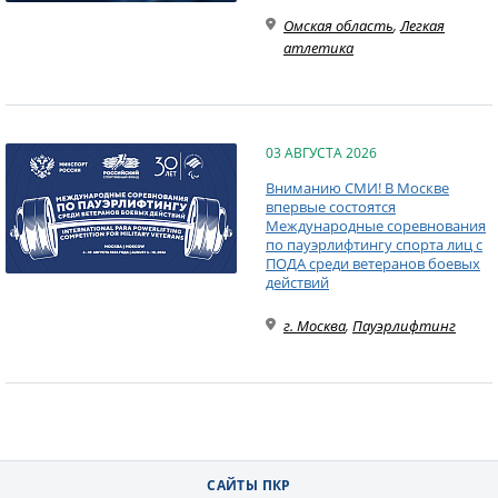
Омская область
,
Легкая
атлетика
03 АВГУСТА 2026
Вниманию СМИ! В Москве
впервые состоятся
Международные соревнования
по пауэрлифтингу спорта лиц с
ПОДА среди ветеранов боевых
действий
г. Москва
,
Пауэрлифтинг
САЙТЫ ПКР