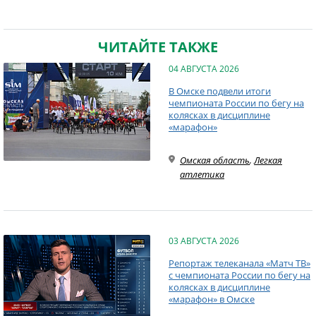
ЧИТАЙТЕ ТАКЖЕ
04 АВГУСТА 2026
В Омске подвели итоги
чемпионата России по бегу на
колясках в дисциплине
«марафон»
Омская область
,
Легкая
атлетика
03 АВГУСТА 2026
Репортаж телеканала «Матч ТВ»
с чемпионата России по бегу на
колясках в дисциплине
«марафон» в Омске