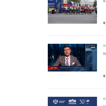
В
0
Р
0