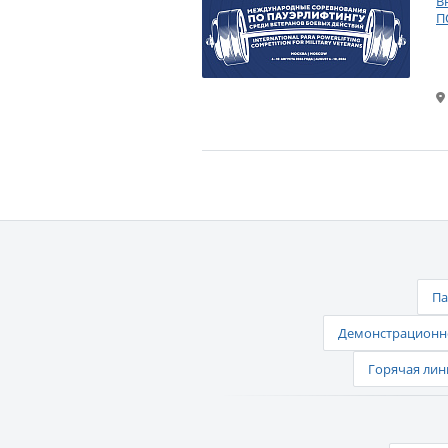
В
П
Па
Демонстрационно
Горячая лин