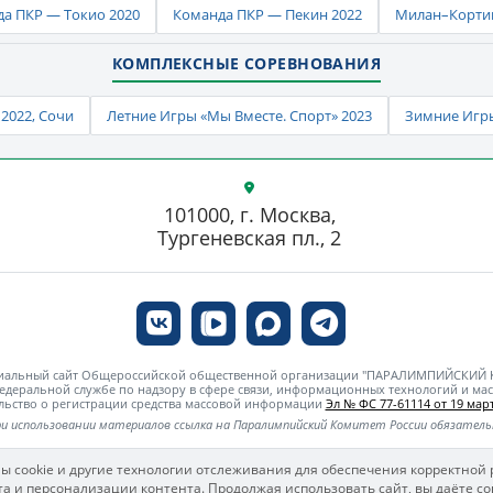
а ПКР — Токио 2020
Команда ПКР — Пекин 2022
Милан–Кортин
КОМПЛЕКСНЫЕ СОРЕВНОВАНИЯ
2022, Сочи
Летние Игры «Мы Вместе. Спорт» 2023
Зимние Игры
101000, г. Москва,
Тургеневская пл., 2
циальный сайт Общероссийской общественной организации "ПАРАЛИМПИЙСКИЙ
едеральной службе по надзору в сфере связи, информационных технологий и м
льство о регистрации средства массовой информации
Эл № ФС 77-61114 от 19 март
и использовании материалов ссылка на Паралимпийский Комитет России обязател
ы cookie и другие технологии отслеживания для обеспечения корректной 
а и персонализации контента. Продолжая использовать сайт, вы даёте со