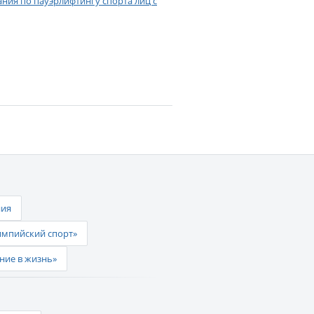
ия по пауэрлифтингу спорта лиц с
ния
импийский спорт»
ние в жизнь»