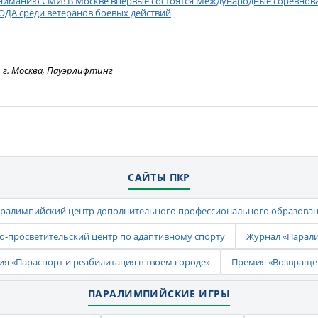
ниманию СМИ! В Москве впервые состоятся Международные соревнован
ОДА среди ветеранов боевых действий
г. Москва
,
Пауэрлифтинг
САЙТЫ ПКР
ралимпийский центр дополнительного профессионального образова
-просветительский центр по адаптивному спорту
Журнал «Парал
ия «Параспорт и реабилитация в твоем городе»
Премия «Возвраще
ПАРАЛИМПИЙСКИЕ ИГРЫ