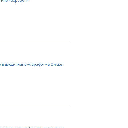
плине «марафон»
ах в дисциплине «марафон» в Омске