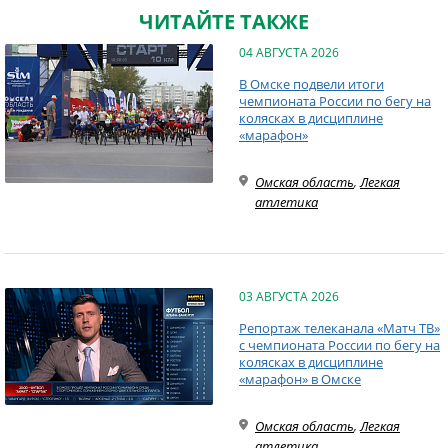
ЧИТАЙТЕ ТАКЖЕ
04 АВГУСТА 2026
В Омске подвели итоги
чемпионата России по бегу на
колясках в дисциплине
«марафон»
Омская область
,
Легкая
атлетика
03 АВГУСТА 2026
Репортаж телеканала «Матч ТВ»
с чемпионата России по бегу на
колясках в дисциплине
«марафон» в Омске
Омская область
,
Легкая
атлетика