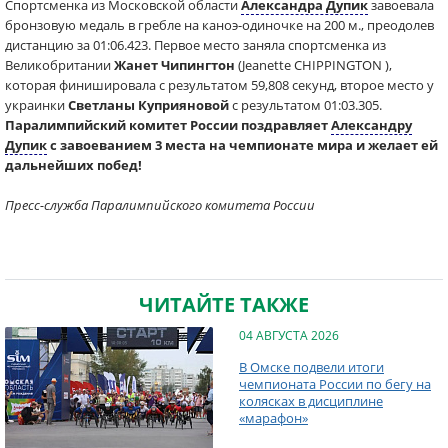
Спортсменка из Московской области
Александра Дупик
завоевала
бронзовую медаль в гребле на каноэ-одиночке на 200 м., преодолев
дистанцию за 01:06.423. Первое место заняла спортсменка из
Великобритании
Жанет Чипингтон
(Jeanette CHIPPINGTON ),
которая финишировала с результатом 59,808 секунд, второе место у
украинки
Светланы Куприяновой
с результатом 01:03.305.
Паралимпийский комитет России поздравляет
Александру
Дупик
с завоеванием 3 места на чемпионате мира и желает ей
дальнейших побед!
Пресс-служба Паралимпийского комитета России
ЧИТАЙТЕ ТАКЖЕ
04 АВГУСТА 2026
В Омске подвели итоги
чемпионата России по бегу на
колясках в дисциплине
«марафон»