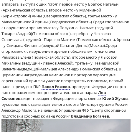
аппарата, выступающих "стоя" первое место у Братюк Натальи
(Архангельская область), второе место - у Милениной
(Бурмистровой) Анны (Свердловская область), третье место - у
Макаметдиновой Ирины (Свердловская область).Среди спортсменов
с нарушением зрения золото у Полухина Николая (ведущий -
Токарев Андрей)(Тюменская область), серебро - у Чехлаева
Станислава (ведущий - Пирогов Максим (Тюменская область), бронза
- у Спицына Филиппа (ведущий Канатин Денис)(Москва).Среди
спортсменок с нарушением зрения победителем гонки стала
Ремизова Елена (Тюменская область), второе место у Лысовой
Михалины (ведущий - Иванов Алексей), третье - у Невидимовой
Валентины(ведущий-Мальцев Александр)(Тюменская область). В
церемонии награждения чемпионов и призеров первого дня
соревнований приняли участие председатель исполкома, первый
вице - президент ПКР
Павел Рожков
, президент Федерации спорта
лиц с поражением опорно-двигательного аппарата
Лев
Селезнев
,вице - президент Федерации спорта слепых
Юрий Жуков
,
руководитель отдела адаптивного спорта Минспорттуризма России
Александр Малюга, начальник Управления ФГУ "Центр спортивной
подготовки сборных команд России"
Владимир Богачев
.