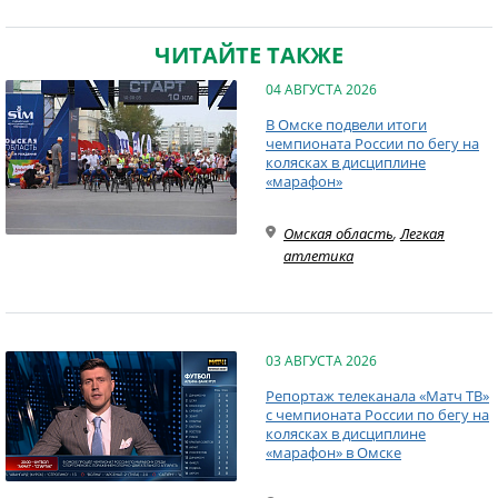
ЧИТАЙТЕ ТАКЖЕ
04 АВГУСТА 2026
В Омске подвели итоги
чемпионата России по бегу на
колясках в дисциплине
«марафон»
Омская область
,
Легкая
атлетика
03 АВГУСТА 2026
Репортаж телеканала «Матч ТВ»
с чемпионата России по бегу на
колясках в дисциплине
«марафон» в Омске