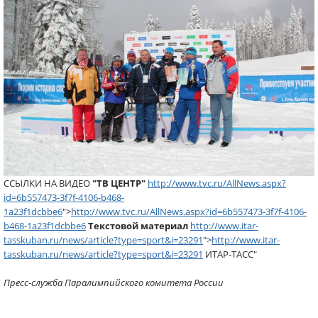
ССЫЛКИ НА ВИДЕО
"ТВ ЦЕНТР"
http://www.tvc.ru/AllNews.aspx?
id=6b557473-3f7f-4106-b468-
1a23f1dcbbe6
">
http://www.tvc.ru/AllNews.aspx?id=6b557473-3f7f-4106-
b468-1a23f1dcbbe6
Текстовой материал
http://www.itar-
tasskuban.ru/news/article?type=sport&i=23291
">
http://www.itar-
tasskuban.ru/news/article?type=sport&i=23291
ИТАР-ТАСС"
Пресс-служба Паралимпийского комитета России