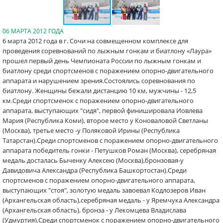
06 МАРТА 2012 ГОДА
6 марта 2012 года в г. Сочи на совмещенном комплексе для
проведения соревнований по лыжным гонкам и биатлону «Лаура»
прошел первый день Чемпионата России по лыжным гонкам и
биатлону среди спортсменов с поражением опорно-двигательного
аппарата и нарушением зрения.Состоялись соревнования по
биатлону. Женщины бежали дистанцию 10 км, мужчины - 12,5
км.Среди спортсменок с поражением опорно-двигательного
аппарата, выступающих "сидя", первой финишировала Иовлева
Мария (Республика Коми), второе место у Коноваловой Светланы
(Москва), третье место -у Поляковой Ирины (Республика
Татарстан).Среди спортсменов с поражением опорно-двигательного
аппарата победитель гонки - Петушков Роман (Москва), серебряная
медаль досталась Быченку Алексею (Москва),бронзовая-у
Давидовича Александра (Республика Башкортостан).Среди
спортсменов с поражением опорно-двигательного аппарата,
выступающих "стоя", золотую медаль завоевал Кодлозеров Иван
(Архангельская область),серебряная медаль - у Яремчука Александра
(Архангельская область), бронза - у Лекомцева Владислава
(Удмуртия).Среди спортсменок с поражением опорно-двигательного