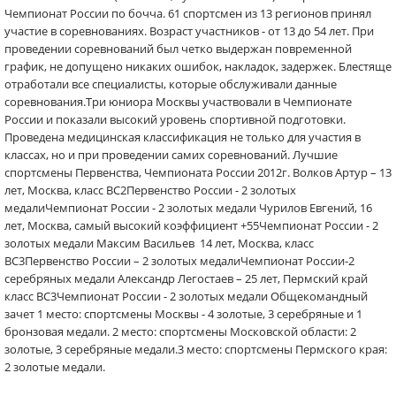
Чемпионат России по бочча. 61 спортсмен из 13 регионов принял
участие в соревнованиях. Возраст участников - от 13 до 54 лет. При
проведении соревнований был четко выдержан повременной
график, не допущено никаких ошибок, накладок, задержек. Блестяще
отработали все специалисты, которые обслуживали данные
соревнования.Три юниора Москвы участвовали в Чемпионате
России и показали высокий уровень спортивной подготовки.
Проведена медицинская классификация не только для участия в
классах, но и при проведении самих соревнований. Лучшие
спортсмены Первенства, Чемпионата России 2012г. Волков Артур – 13
лет, Москва, класс ВС2Первенство России - 2 золотых
медалиЧемпионат России - 2 золотых медали Чурилов Евгений, 16
лет, Москва, самый высокий коэффициент +55Чемпионат России - 2
золотых медали Максим Васильев 14 лет, Москва, класс
ВС3Первенство России – 2 золотых медалиЧемпионат России-2
серебряных медали Александр Легостаев – 25 лет, Пермский край
класс ВС3Чемпионат России - 2 золотых медали Общекомандный
зачет 1 место: спортсмены Москвы - 4 золотые, 3 серебряные и 1
бронзовая медали. 2 место: спортсмены Московской области: 2
золотые, 3 серебряные медали.3 место: спортсмены Пермского края:
2 золотые медали.