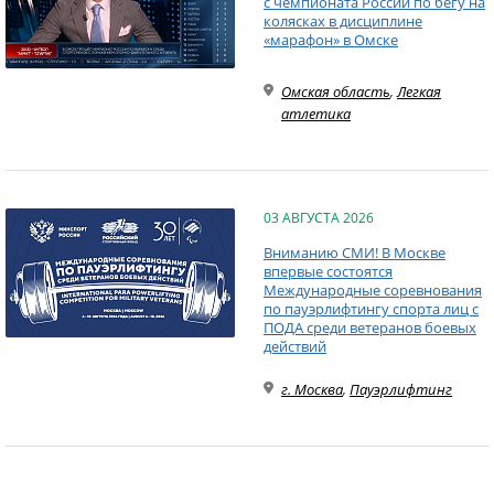
с чемпионата России по бегу на
колясках в дисциплине
«марафон» в Омске
Омская область
,
Легкая
атлетика
03 АВГУСТА 2026
Вниманию СМИ! В Москве
впервые состоятся
Международные соревнования
по пауэрлифтингу спорта лиц с
ПОДА среди ветеранов боевых
действий
г. Москва
,
Пауэрлифтинг