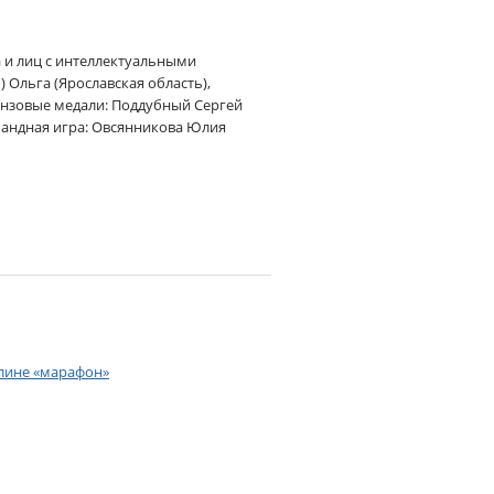
 и лиц с интеллектуальными
 Ольга (Ярославская область),
ронзовые медали: Поддубный Сергей
омандная игра: Овсянникова Юлия
плине «марафон»