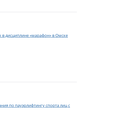
ах в дисциплине «марафон» в Омске
ия по пауэрлифтингу спорта лиц с