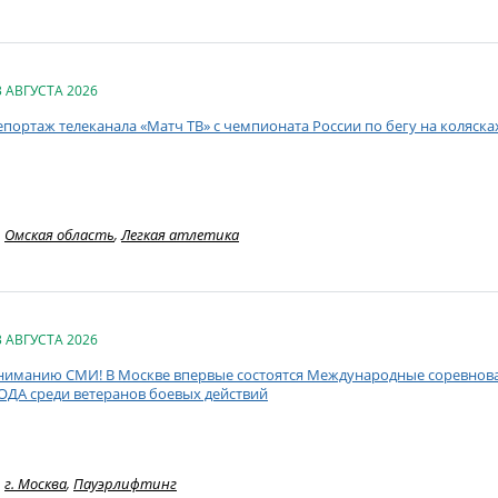
3 АВГУСТА 2026
епортаж телеканала «Матч ТВ» с чемпионата России по бегу на коляск
Омская область
,
Легкая атлетика
3 АВГУСТА 2026
ниманию СМИ! В Москве впервые состоятся Международные соревнован
ОДА среди ветеранов боевых действий
г. Москва
,
Пауэрлифтинг