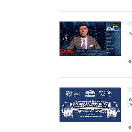
0
Р
0
В
П