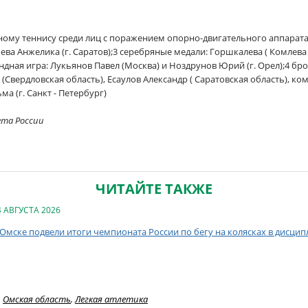
ому теннису среди лиц с поражением опорно-двигательного аппарата
ва Анжелика (г. Саратов);3 серебряные медали: Горшкалева ( Комлева )
дная игра: Лукьянов Павел (Москва) и Ноздрунов Юрий (г. Орел);4 б
 (Свердловская область), Есаулов Александр ( Саратовская область), к
а (г. Санкт - Петербург)
ета России
ЧИТАЙТЕ ТАКЖЕ
4 АВГУСТА 2026
 Омске подвели итоги чемпионата России по бегу на колясках в дисци
Омская область
,
Легкая атлетика