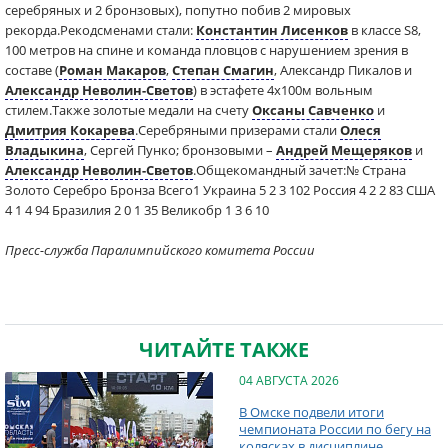
серебряных и 2 бронзовых), попутно побив 2 мировых
рекорда.Рекодсменами стали:
Константин Лисенков
в классе S8,
100 метров на спине и команда пловцов с нарушением зрения в
составе (
Роман Макаров
,
Степан Смагин
, Александр Пикалов и
Александр Неволин-Светов
) в эстафете 4х100м вольным
стилем.Также золотые медали на счету
Оксаны Савченко
и
Дмитрия Кокарева
.Серебряными призерами стали
Олеся
Владыкина
, Сергей Пунко; бронзовыми –
Андрей Мещеряков
и
Александр Неволин-Светов
.Общекомандный зачет:№ Страна
Золото Серебро Бронза Всего1 Украина 5 2 3 102 Россия 4 2 2 83 США
4 1 4 94 Бразилия 2 0 1 35 Великобр 1 3 6 10
Пресс-служба Паралимпийского комитета России
ЧИТАЙТЕ ТАКЖЕ
04 АВГУСТА 2026
В Омске подвели итоги
чемпионата России по бегу на
колясках в дисциплине