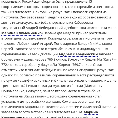
командных. Российская сборная была представлена 15
спортсменами, которые соревновались как в стрельбе из винтовки,
так и из пистолета. Наилучшие результаты показали стрелки из
пистолета. Они завоевали 4 медали в командных соревнованиях и
две - в индивидуальных (оба спорстмена из Хабаровска -
титулованный Андрей Лебединскиий и дебютантка чемпионата мира
Марина Клименченко
).Первые две медали принес россиянам
второй день соревнований. Команда стрелков из пистолета из трех
человек - Лебединский Андрей, Пономаренко Валерий и Малышев
Сергей - завоевала золото в стрельбе на 25 м. В индивидуальных
соревнованиях на этой дистанции
Андрей Лебединский
завоевал
бронзовую медаль, набрав 766,8 очков. Золото - у Хедонг Ни (Китай) -
772.4 очков, серебро - у Джухи Ли (Корея) - 769.7 очков. Стоит
отметить, что в финале Лебединский показал наилучший результат,
однако т.к. согласно правилам соревнований места распределяются
по сумме квалификационных и финальных очков, он вышел лишь на
третье место.21 июля команда мужчин из России (Малышев,
Пономаренко, Белоусов) заняла второе место в стрельбе из
пистолета на 50м.22 июля - шестой день соревнований - стал
успешным для российских женщин. Команда, состоящая из
Клименченко Марины, Пантелеевой Анастасии и Далековой Натальи,
завоевала золото в стрельбе из пистолета на 10м.
Марина
Клименченко
стала абсолютной победительницей после