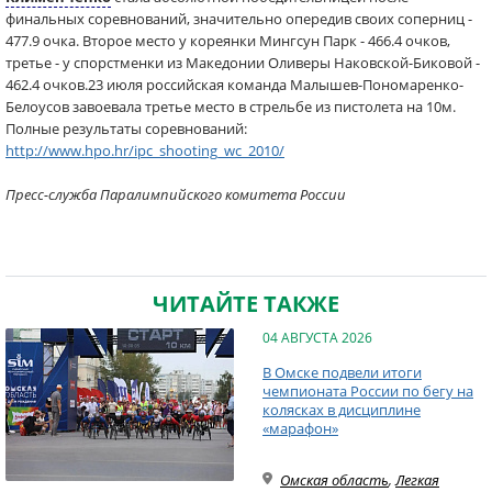
финальных соревнований, значительно опередив своих соперниц -
477.9 очка. Второе место у кореянки Мингсун Парк - 466.4 очков,
третье - у спорстменки из Македонии Оливеры Наковской-Биковой -
462.4 очков.23 июля российская команда Малышев-Пономаренко-
Белоусов завоевала третье место в стрельбе из пистолета на 10м.
Полные результаты соревнований:
http://www.hpo.hr/ipc_shooting_wc_2010/
Пресс-служба Паралимпийского комитета России
ЧИТАЙТЕ ТАКЖЕ
04 АВГУСТА 2026
В Омске подвели итоги
чемпионата России по бегу на
колясках в дисциплине
«марафон»
Омская область
,
Легкая