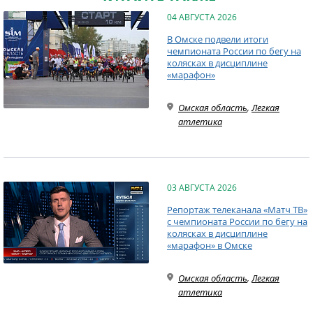
04 АВГУСТА 2026
В Омске подвели итоги
чемпионата России по бегу на
колясках в дисциплине
«марафон»
Омская область
,
Легкая
атлетика
03 АВГУСТА 2026
Репортаж телеканала «Матч ТВ»
с чемпионата России по бегу на
колясках в дисциплине
«марафон» в Омске
Омская область
,
Легкая
атлетика