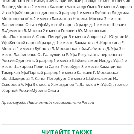
Чемпионата России:Мужчины одиночный разряд: 1-е место Шевчик
Леонид Москва 2-е место Калинин Александр Омск 3-е место Андреев
Иван УфаЖенщины одиночный разряд: 1-е место Бубнова Людмила
Московская обл. 2-е место Бахматова Наталья Москва 3-е место
Лавриненко Ольга УфаМужской парный разряд: 1-е место Шевчик
Л.,Деменко В. Москва 2-е место Головин Ю. Московская
обл.,Полятыкин А. Санкт-Петербург 3-е место Андреев И., Юсупов М.
УфаЖенский парный разряд: 1-е место Бахматова Н.,Короткина Е.
Москва 2-е место Бубнова Л. Московская обл.,Сабитова Д. Уфа 3-е
место Лавриненко О., Галиуллина Р. Уфа Результаты первенства
России:Одиночный разряд: 1-е место Шайхисламов Ильдус Уфа 2-е
место Шакирова Полина Санкт-Петербург 3-е место Хаматдинов
Тимерхан УфаПарный разряд: 1-е место Капкаев Г. Московская
обл.,Шакирова П. Санкт-Петербург 2-е место Шайхисламов И.,
Скворцов А. Уфа 3-е место Хаматдинов Т., Данилов Н. УфаСт. тренер
сборной РоссииМурина Ольга
Пресс-служба Паралимпийского комитета России
ЧИТАЙТЕ ТАКЖЕ