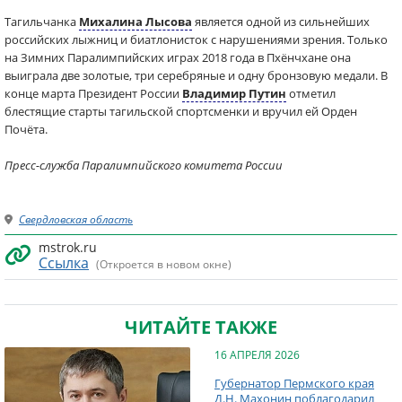
Тагильчанка
Михалина Лысова
является одной из сильнейших
российских лыжниц и биатлонисток с нарушениями зрения. Только
на Зимних Паралимпийских играх 2018 года в Пхёнчхане она
выиграла две золотые, три серебряные и одну бронзовую медали. В
конце марта Президент России
Владимир Путин
отметил
блестящие старты тагильской спортсменки и вручил ей Орден
Почёта.
Пресс-служба Паралимпийского комитета России
Свердловская область
mstrok.ru
Ссылка
(Откроется в новом окне)
ЧИТАЙТЕ ТАКЖЕ
16 АПРЕЛЯ 2026
Губернатор Пермского края
Д.Н. Махонин поблагодарил